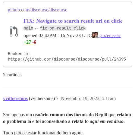
github.com/discourse/discourse
FIX: Navigate to search result url on click
main
fix-on-result-click
←
opened
02:42PM - 16 Nov 23 UTC
janzenisaac
+27
-6
Broken in 
https://github.com/discourse/discourse/pull/24393
5 curtidas
vvithershins
(vvithershins)
7
Novembro 19, 2023, 5:11am
Sou apenas um
usuário comum dos fóruns do Replit
que
relatou
o problema lá
e
foi aconselhado a relatá-lo
aqui em vez disso
.
Tudo parece estar funcionando bem agora.