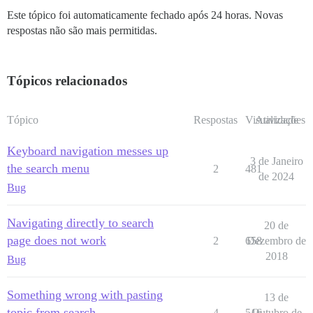
Este tópico foi automaticamente fechado após 24 horas. Novas
respostas não são mais permitidas.
Tópicos relacionados
Tópico
Respostas
Visualizações
Atividade
Keyboard navigation messes up
3 de Janeiro
the search menu
2
481
de 2024
Bug
Navigating directly to search
20 de
page does not work
2
658
Dezembro de
2018
Bug
Something wrong with pasting
13 de
topic from search
4
516
Outubro de