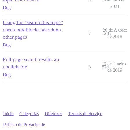
2021
Bug
Using the "search this topic"
check box blocks search on
20 de Agosto
7
1285
other pages
de 2018
Bug
Full page search results are
9 de Janeiro
unclickable
3
574
de 2019
Bug
Início
Categorias
Diretrizes
Termos de Serviço
Política de Privacidade