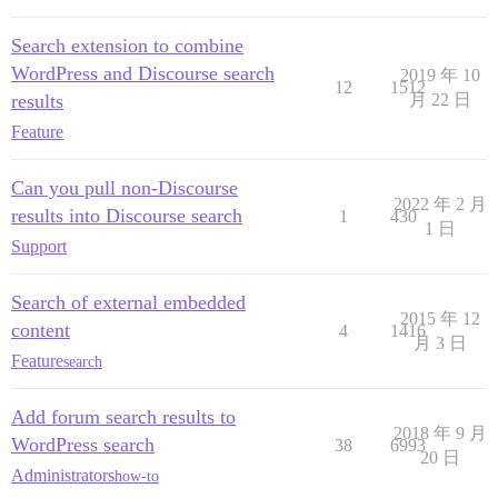
Search extension to combine
WordPress and Discourse search
2019 年 10
12
1512
results
月 22 日
Feature
Can you pull non-Discourse
2022 年 2 月
results into Discourse search
1
430
1 日
Support
Search of external embedded
2015 年 12
content
4
1416
月 3 日
Feature
search
Add forum search results to
2018 年 9 月
WordPress search
38
6993
20 日
Administrators
how-to