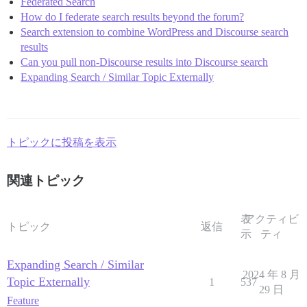
Federated Search
How do I federate search results beyond the forum?
Search extension to combine WordPress and Discourse search
results
Can you pull non-Discourse results into Discourse search
Expanding Search / Similar Topic Externally
トピックに投稿を表示
関連トピック
表
アクティビ
トピック
返信
示
ティ
Expanding Search / Similar
2024 年 8 月
Topic Externally
1
537
29 日
Feature