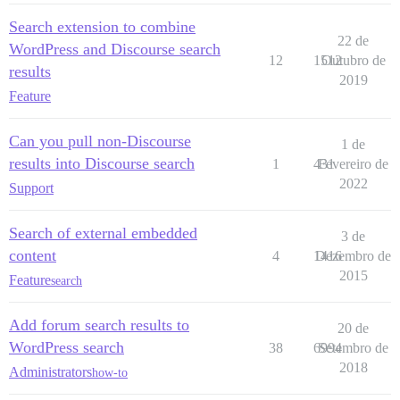
Search extension to combine
22 de
WordPress and Discourse search
12
1512
Outubro de
results
2019
Feature
Can you pull non-Discourse
1 de
results into Discourse search
1
431
Fevereiro de
2022
Support
Search of external embedded
3 de
content
4
1416
Dezembro de
2015
Feature
search
Add forum search results to
20 de
WordPress search
38
6994
Setembro de
2018
Administrators
how-to