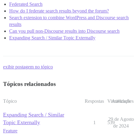
Federated Search
How do I federate search results beyond the forum?
Search extension to combine WordPress and Discourse search
results
Can you pull non-Discourse results into Discourse search
Expanding Search / Similar Topic Externally
exibir postagem no tópico
Tópicos relacionados
Tópico
Respostas
Visualizações
Atividade
Expanding Search / Similar
29 de Agosto
Topic Externally
1
539
de 2024
Feature