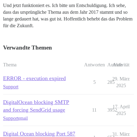
Und jetzt funktioniert es. Ich bitte um Entschuldigung. Ich sehe,
dass das ursprüngliche Thema aus dem Jahr 2017 stammt und so
lange gedauert hat, was gut ist. Hoffentlich behebt das das Problem
für die Zukunft.
Verwandte Themen
Thema
Antworten
Aufrufe
Aktivität
ERROR - execution expired
29. März
5
285
2025
Support
DigitalOcean blocking SMTP
17. April
and forcing SendGrid usage
11
3952
2025
Support
email
Digital Ocean blocking Port 587
31. März