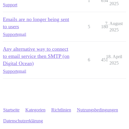
1
654
2025
Support
Emails are no longer being sent
7. August
to users
5
180
2025
Support
email
Any alternative way to connect
to email service then SMTP (on
18. April
6
451
Digital Ocean)
2025
Support
email
Startseite
Kategorien
Richtlinien
Nutzungsbedingungen
Datenschutzerklärung