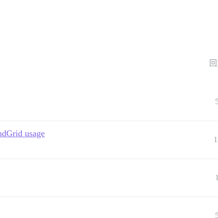
回
ndGrid usage
1