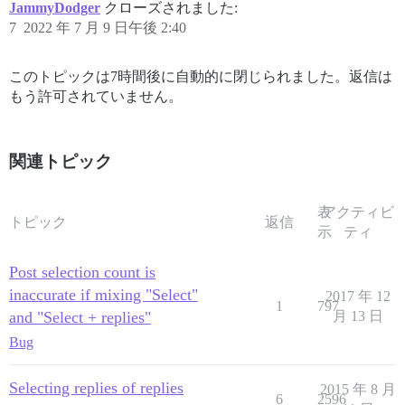
JammyDodger
クローズされました:
7
2022 年 7 月 9 日午後 2:40
このトピックは7時間後に自動的に閉じられました。返信は
もう許可されていません。
関連トピック
表
アクティビ
トピック
返信
示
ティ
Post selection count is
inaccurate if mixing "Select"
2017 年 12
1
797
and "Select + replies"
月 13 日
Bug
Selecting replies of replies
2015 年 8 月
6
2596