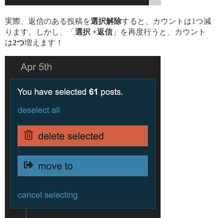
実際、返信のある投稿を
選択解除
すると、カウントは1つ減
ります。しかし、「
選択 +返信
」を再度行うと、カウント
は
2つ
増えます！