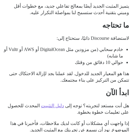
يتميز المثبت الجديد أيضًا بمعالج تفاعلي جديد، مع خطوات أقل
ومبني بتقنية أحدث ستسمح لنا بمواصلة التكرار عليه.
ما تحتاجه
لاستضافة Discourse ذاتيًا، ستحتاج إلى:
خادم سحابي (من مزودين مثل DigitalOcean أو AWS أو Vultr أو
ما شابه)
حوالي 10 دقائق من وقتك
هذا هو المعيار الجديد للدخول. لقد عملنا بجد لإزالة الاحتكاك حتى
تتمكن من التركيز على بناء مجتمعك.
ابدأ الآن
هل أنت مستعد لتجربته؟ توجه إلى
دليل التثبيت
المحدث للحصول
على تعليمات خطوة بخطوة.
إذا واجهت أي مشكلات أو كانت لديك ملاحظات، فأخبرنا في هذا
الموضوع. نود أن نسمع عن تجربتك مع المثبت الجديد.