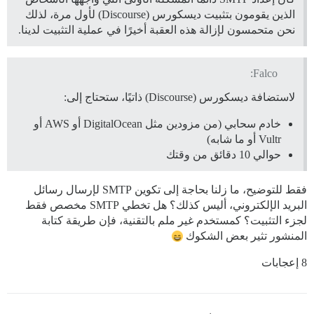
الذين يقومون بتثبيت ديسكورس (Discourse) لأول مرة، لذلك
نحن متحمسون لإزالة هذه العقبة أخيرًا في عملية التثبيت لدينا.
Falco:
لاستضافة ديسكورس (Discourse) ذاتيًا، ستحتاج إلى:
خادم سحابي (من مزودين مثل DigitalOcean أو AWS أو
Vultr أو ما شابه)
حوالي 10 دقائق من وقتك
فقط للتوضيح، ما زلنا بحاجة إلى تكوين SMTP لإرسال رسائل
البريد الإلكتروني، أليس كذلك؟ هل تخطي SMTP مخصص فقط
لجزء التثبيت؟ كمستخدم غير ملم بالتقنية، فإن طريقة كتابة
المنشور تثير بعض الشكوك
8 إعجابات