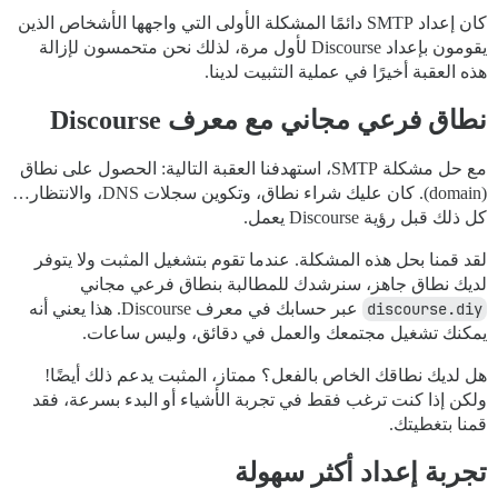
كان إعداد SMTP دائمًا المشكلة الأولى التي واجهها الأشخاص الذين
يقومون بإعداد Discourse لأول مرة، لذلك نحن متحمسون لإزالة
هذه العقبة أخيرًا في عملية التثبيت لدينا.
نطاق فرعي مجاني مع معرف Discourse
مع حل مشكلة SMTP، استهدفنا العقبة التالية: الحصول على نطاق
(domain). كان عليك شراء نطاق، وتكوين سجلات DNS، والانتظار…
كل ذلك قبل رؤية Discourse يعمل.
لقد قمنا بحل هذه المشكلة. عندما تقوم بتشغيل المثبت ولا يتوفر
لديك نطاق جاهز، سنرشدك للمطالبة بنطاق فرعي مجاني
discourse.diy
عبر حسابك في معرف Discourse. هذا يعني أنه
يمكنك تشغيل مجتمعك والعمل في دقائق، وليس ساعات.
هل لديك نطاقك الخاص بالفعل؟ ممتاز، المثبت يدعم ذلك أيضًا!
ولكن إذا كنت ترغب فقط في تجربة الأشياء أو البدء بسرعة، فقد
قمنا بتغطيتك.
تجربة إعداد أكثر سهولة