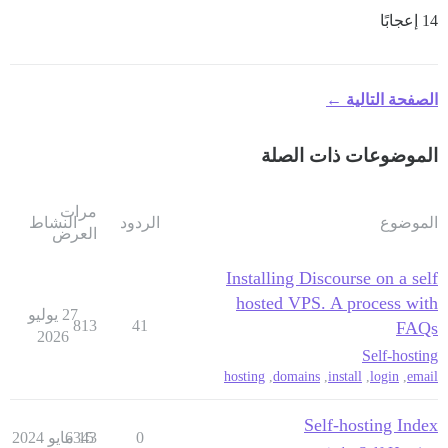
14 إعجابًا
الصفحة التالية ←
الموضوعات ذات الصلة
مرات
الموضوع
الردود
النشاط
العرض
Installing Discourse on a self
hosted VPS. A process with
27 يوليو
813
41
FAQs
2026
Self-hosting
hosting
,
domains
,
install
,
login
,
email
Self-hosting Index
0
15 مايو 2024
6343