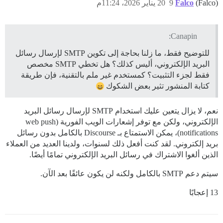
(Falco)
Falco
9
20 يناير 2026، 11:24م
Canapin:
للتوضيح فقط، ما زلنا بحاجة إلى تكوين SMTP لإرسال رسائل
البريد الإلكتروني، أليس كذلك؟ هل تخطي SMTP مخصص
فقط لجزء التثبيت؟ كمستخدم غير ملم بالتقنية، فإن طريقة
كتابة المنشور تثير بعض الشكوك
نعم، لا يزال يتعين عليك استخدام SMTP لإرسال رسائل البريد
الإلكتروني، ولكن مع توفر إشعارات الويب الفورية (web push
notifications)، يمكن الاستمتاع بـ Discourse بالكامل بدون رسائل
بريد إلكتروني. لقد كنت أفعل ذلك لسنوات، ولدينا العديد من العملاء
الذين ألغوا الاشتراك في رسائل البريد الإلكتروني تمامًا أيضًا.
سيتم دعم SMTP بالكامل ولكنه لن يكون عائقًا بعد الآن.
13 إعجابًا