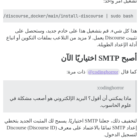
تشغيل أمر واحد:
e/discourse_docker/main/install-discourse | sudo bash

هذا كل شيء. قم بتشغيل هذا على خادم جديد، وستحصل على
تثبيت Discourse يعمل. لا مزيد من التلاعب بملفات التكوين أو اتباع
أدلة الإعداد الطويلة.
أصبح SMTP اختياريًا الآن
كما قال
ذات مرة:
@codinghorror
codinghorror:
ماذا يمكنني أن أقول؟ البريد الإلكتروني هو أصعب مشكلة في
علوم الحاسوب.
لتخفيف ذلك، جعلنا SMTP اختياريًا. يسمح لك المثبت الجديد بتخطي
إعداد SMTP تمامًا بالاعتماد على معرف Discourse (Discourse ID)
لتسجيل الدخول.