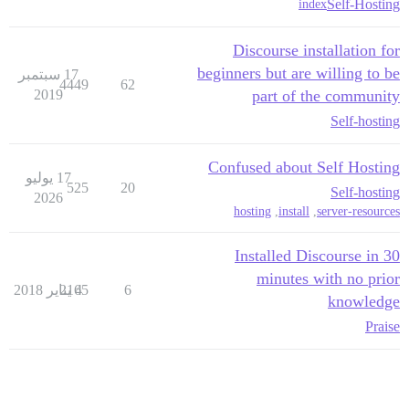
Self-Hosting
index
Discourse installation for
beginners but are willing to be
17 سبتمبر
4449
62
2019
part of the community
Self-hosting
Confused about Self Hosting
17 يوليو
525
20
Self-hosting
2026
hosting
,
install
,
server-resources
Installed Discourse in 30
minutes with no prior
6
4 يناير 2018
2165
knowledge
Praise