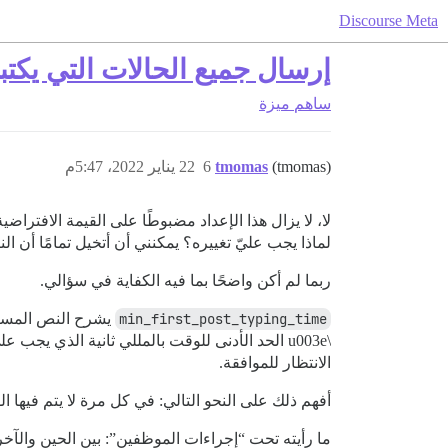
Discourse Meta
إرسال جميع الحالات التي يكتب
ساهم
ميزة
(tmomas)
tmomas
6
22 يناير 2022، 5:47م
لا، لا يزال هذا الإعداد مضبوطًا على القيمة الافتراضية 3000 مللي ثانية
لماذا يجب عليّ تغييره؟ يمكنني أن أتخيل تمامًا أن الناس يستخدمون ترج
ربما لم أكن واضحًا بما فيه الكفاية في سؤالي.
min_first_post_typing_time
يشرح النص المسا
\u003e الحد الأدنى للوقت بالمللي ثانية الذي يج
الانتظار للموافقة.
أفهم ذلك على النحو التالي: في كل مرة لا يتم فيها ا
ما رأيته تحت “إجراءات الموظفين”: بين الحين والآخ