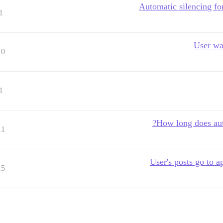
Automatic silencing for
1
User wa
10
1
How long does auto
11
User's posts go to a
15