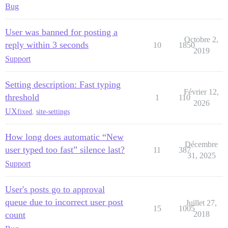
Bug
User was banned for posting a
Octobre 2,
reply within 3 seconds
10
1850
2019
Support
Setting description: Fast typing
Février 12,
threshold
1
110
2026
UX
fixed
,
site-settings
How long does automatic “New
Décembre
user typed too fast” silence last?
11
387
31, 2025
Support
User's posts go to approval
queue due to incorrect user post
Juillet 27,
15
1005
count
2018