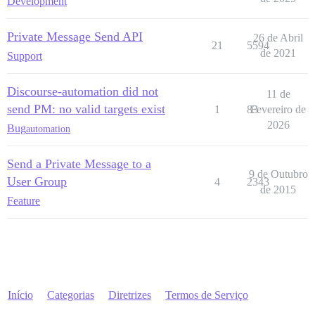
Development
Private Message Send API
26 de Abril
21
5594
de 2021
Support
Discourse-automation did not
11 de
send PM: no valid targets exist
1
83
Fevereiro de
2026
Bug
automation
Send a Private Message to a
9 de Outubro
User Group
4
2343
de 2015
Feature
Início
Categorias
Diretrizes
Termos de Serviço