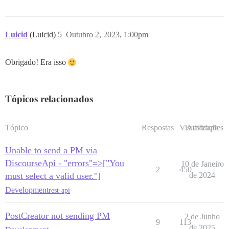
Luicid
(Luicid)
5
Outubro 2, 2023, 1:00pm
Obrigado! Era isso
Tópicos relacionados
Tópico
Respostas
Visualizações
Atividade
Unable to send a PM via
DiscourseApi - "errors"=>["You
10 de Janeiro
2
450
must select a valid user."]
de 2024
Development
rest-api
PostCreator not sending PM
2 de Junho
9
113
de 2025