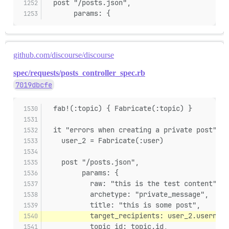
  post "/posts.json",
       params: {
github.com/discourse/discourse
spec/requests/posts_controller_spec.rb
7019dbcfe
  fab!(:topic) { Fabricate(:topic) }
  it "errors when creating a private post" do
    user_2 = Fabricate(:user)
    post "/posts.json",
         params: {
           raw: "this is the test content",
           archetype: "private_message",
           title: "this is some post",
           target_recipients: user_2.username
           topic_id: topic.id,