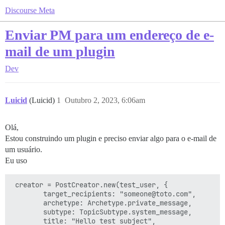
Discourse Meta
Enviar PM para um endereço de e-
mail de um plugin
Dev
Luicid
(Luicid)
1
Outubro 2, 2023, 6:06am
Olá,
Estou construindo um plugin e preciso enviar algo para o e-mail de
um usuário.
Eu uso
 creator = PostCreator.new(test_user, {

        target_recipients: "someone@toto.com",

        archetype: Archetype.private_message,

        subtype: TopicSubtype.system_message,

        title: "Hello test subject",
