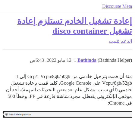
Discourse Meta
إعادة تشغيل الخادم تستلزم إعادة
تشغيل disco container
الدعم
تثبيت
(Bathinda Helper)
Bathinda
1
12 مايو 2022، 6:43ص
منذ أن قمت بترحيل خادمي من Gcp/1 Vcpu/8gb/50gb إلى 1
Vcpu/6gb/52gb على Google Console، كلما قمت بإعادة تشغيل
خادمي (لأي سبب. بشكل عام بعد بعض التحديثات المهمة)، أجد أن
موقعي الإلكتروني يتعطل. مجرد شاشة فارغة في FF، وخطأ 500
في Chrome: