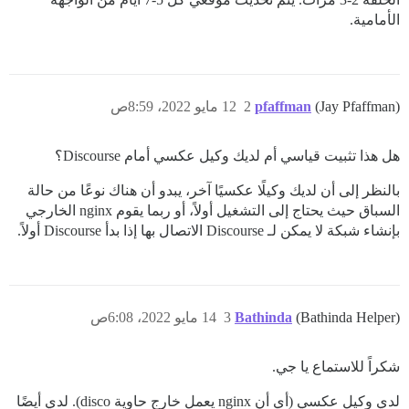
الأمامية.
(Jay Pfaffman)
pfaffman
2
12 مايو 2022، 8:59ص
هل هذا تثبيت قياسي أم لديك وكيل عكسي أمام Discourse؟
بالنظر إلى أن لديك وكيلًا عكسيًا آخر، يبدو أن هناك نوعًا من حالة
السباق حيث يحتاج إلى التشغيل أولاً، أو ربما يقوم nginx الخارجي
بإنشاء شبكة لا يمكن لـ Discourse الاتصال بها إذا بدأ Discourse أولاً.
(Bathinda Helper)
Bathinda
3
14 مايو 2022، 6:08ص
شكراً للاستماع يا جي.
لدي وكيل عكسي (أي أن nginx يعمل خارج حاوية disco). لدي أيضًا