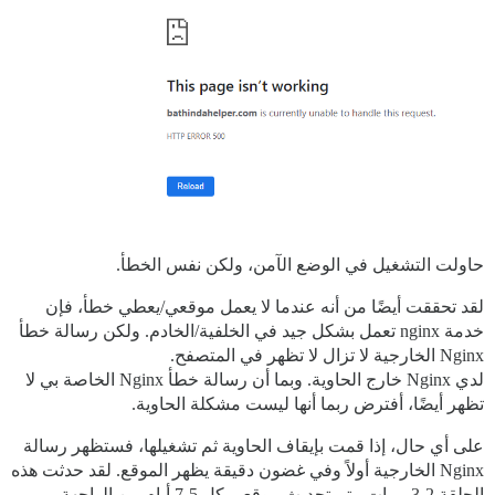
حاولت التشغيل في الوضع الآمن، ولكن نفس الخطأ.
لقد تحققت أيضًا من أنه عندما لا يعمل موقعي/يعطي خطأ، فإن
خدمة nginx تعمل بشكل جيد في الخلفية/الخادم. ولكن رسالة خطأ
Nginx الخارجية لا تزال لا تظهر في المتصفح.
لدي Nginx خارج الحاوية. وبما أن رسالة خطأ Nginx الخاصة بي لا
تظهر أيضًا، أفترض ربما أنها ليست مشكلة الحاوية.
على أي حال، إذا قمت بإيقاف الحاوية ثم تشغيلها، فستظهر رسالة
Nginx الخارجية أولاً وفي غضون دقيقة يظهر الموقع. لقد حدثت هذه
الحلقة 2-3 مرات. يتم تحديث موقعي كل 5-7 أيام من الواجهة