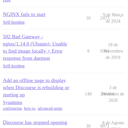
NGINX fails to start
9 de Março
16
2473
de 2024
Self-hosting
502 Bad Gateway -
nginx/1.14.0 (Ubuntu): Unable
18 de
to find image locally + Error
9
9361
Novembro
de 2019
response from daemon
Self-hosting
Add an offline page to display
when Discourse is rebuilding or
3 de
140
246464
Fevereiro de
starting up
2026
Sysadmins
configuring
,
how-to
,
advanced-setup
Discourse has stopped opening
8 de Agosto
36
6071