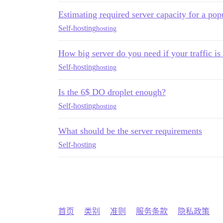
Estimating required server capacity for a po
Self-hosting
hosting
How big server do you need if your traffic is
Self-hosting
hosting
Is the 6$ DO droplet enough?
Self-hosting
hosting
What should be the server requirements
Self-hosting
首页
类别
准则
服务条款
隐私政策