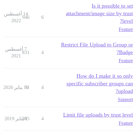
Is it possible to set
attachment/image size by trust
14 أغسطس
946
6
2022
level?
Feature
Restrict File Upload to Group or
7 أغسطس
Badge?
831
4
2021
Feature
How do I make it so only
specific subscriber groups can
4
91
19 يناير 2026
upload?
Support
Limit file uploads by trust level
4
1 يناير 2019
985
Feature