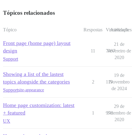
Tópicos relacionados
Tópico
Respostas
Visualizações
Atividade
Front page (home page) layout
21 de
design
11
7497
Fevereiro de
2020
Support
Showing a list of the lastest
19 de
topics alongside the categories
2
119
Novembro
de 2024
Support
site-appearance
Home page customization: latest
29 de
+ featured
1
970
Setembro de
2020
UX