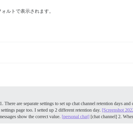
フォルトで表示されます。
 1. There are separate settings to set up chat channel retention days and 
ettings page too. I setted up 2 different retention day.
[Screenshot 202
 messages show the correct value.
[personal chat]
[chat channel] 2. Whe