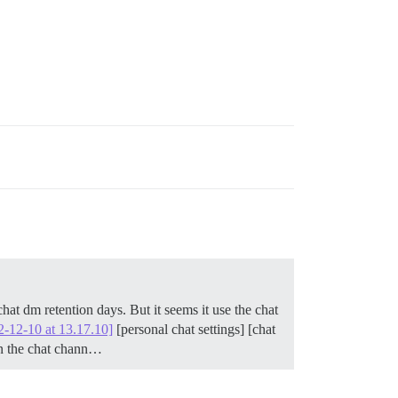
chat dm retention days. But it seems it use the chat
2-12-10 at 13.17.10]
[personal chat settings] [chat
n the chat chann…