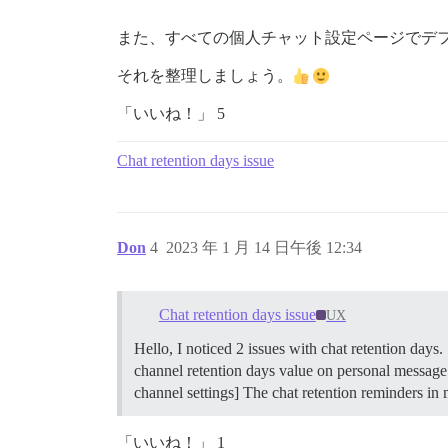
また、すべての個人チャット設定ページでデ
それを整理しましょう。
「いいね！」 5
Chat retention days issue
Don
4
2023 年 1 月 14 日午後 12:34
Chat retention days issue
UX
Hello, I noticed 2 issues with chat retention days.
channel retention days value on personal message s
channel settings] The chat retention reminders in
「いいね！」 1