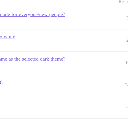
Resp
t mode for everyone/new people?
to white
me as the selected dark theme?
1
ng
2