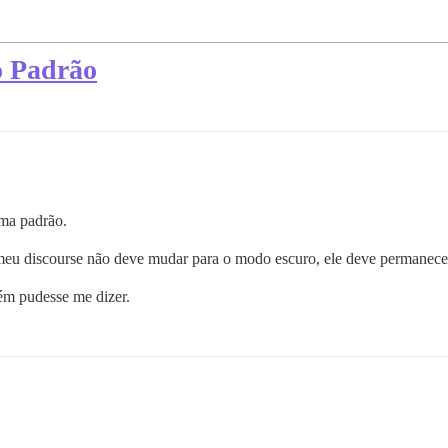
o Padrão
ema padrão.
u discourse não deve mudar para o modo escuro, ele deve permanecer
ém pudesse me dizer.