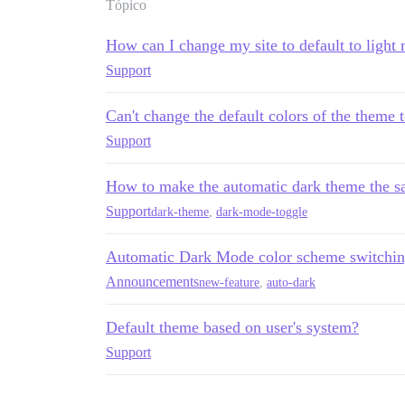
Tópico
How can I change my site to default to ligh
Support
Can't change the default colors of the theme 
Support
How to make the automatic dark theme the sa
Support
dark-theme
,
dark-mode-toggle
Automatic Dark Mode color scheme switchi
Announcements
new-feature
,
auto-dark
Default theme based on user's system?
Support