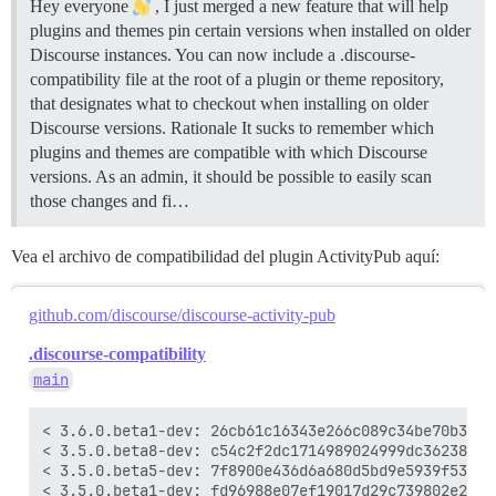
Hey everyone
, I just merged a new feature that will help
plugins and themes pin certain versions when installed on older
Discourse instances. You can now include a .discourse-
compatibility file at the root of a plugin or theme repository,
that designates what to checkout when installing on older
Discourse versions.
Rationale It sucks to remember which
plugins and themes are compatible with which Discourse
versions. As an admin, it should be possible to easily scan
those changes and fi…
Vea el archivo de compatibilidad del plugin ActivityPub aquí:
github.com/discourse/discourse-activity-pub
.discourse-compatibility
main
< 3.6.0.beta1-dev: 26cb61c16343e266c089c34be70b3eeaa
< 3.5.0.beta8-dev: c54c2f2dc1714989024999dc3623867dc
< 3.5.0.beta5-dev: 7f8900e436d6a680d5bd9e5939f53a789
< 3.5.0.beta1-dev: fd96988e07ef19017d29c739802e2e6ae