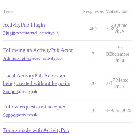
Tema
Respuestas
Vistas
Actividad
ActivityPub Plugin
20 Junio
469
52393
2026
Plugin
experimental
,
activitypub
29
Following an ActivityPub Actor
7
684
Diciembre
Administrators
video
,
activitypub
2024
Local ActivityPub Actors are
17 Marzo
being created without keypairs
20
271
2025
Support
activitypub
Follow requests not accepted
16
379
7 Abril 2025
Support
activitypub
Topics made with ActivityPub