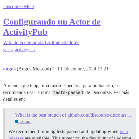
Discourse Meta
Configurando un Actor de
ActivityPub
Wiki de la comunidad
Administradores
,
video
activitypub
angus
(Angus McLeod)
7
19 Diciembre, 2024 13:21
A menos que tenga una razón específica para no hacerlo, se
recomienda usar la rama
tests-passed
de Discourse. Ver más
detalles en:
What is the best branch of github.com/discourse/discourse？
Feature
We recommend running tests-passed and updating when
beta
releases
are available. This gives you the flexibility of updating