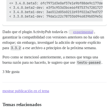
<= 3.4.0.beta3: 6fc7971d3e0af57e1e9bf88de9c177de13e2
< 3.4.0.beta2-dev: e3f5c953d3bce66f875374728172712bd
< 3.4.0.beta1-dev: 3a6512d0560211b93f022a27ed7276024
Dado que el plugin ActivityPub todavía es
,
experimental
garantizar la compatibilidad con versiones anteriores no ha sido un
enfoque; sin embargo, investigaré la adición de soporte explícito
para
3.3.2
a ese archivo a principios de la próxima semana.
Pero como se mencionó anteriormente, a menos que tenga una
buena razón para no hacerlo, le sugiero que use
tests-passed
.
3 Me gusta
mostrar publicación en el tema
Temas relacionados