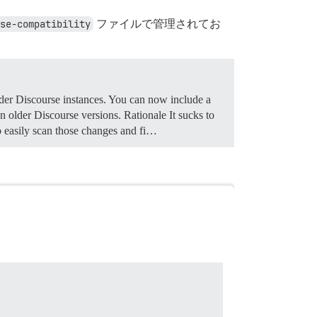
se-compatibility
ファイルで管理されてお
older Discourse instances. You can now include a
 on older Discourse versions.
Rationale It sucks to
o easily scan those changes and fi…