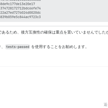
8de9c177de13e20e17

374728172712bdc66fe74

22a27ed7276024d0020dc

であるため、後方互換性の確保は重点を置いていませんでした
り、
tests-passed
を使用することをお勧めします。
返