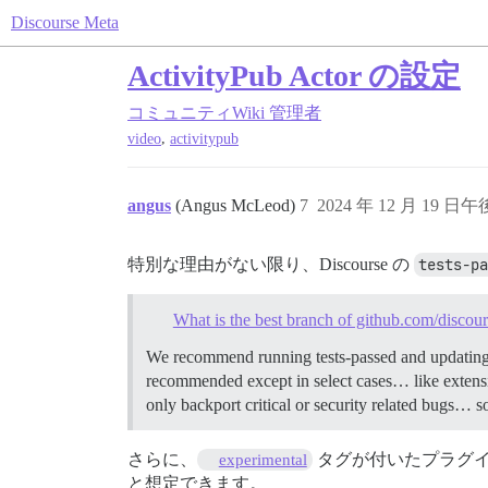
Discourse Meta
ActivityPub Actor の設定
コミュニティWiki
管理者
,
video
activitypub
angus
(Angus McLeod)
7
2024 年 12 月 19 日午後
特別な理由がない限り、Discourse の
tests-pa
What is the best branch of github.com/discou
We recommend running tests-passed and updati
recommended except in select cases… like extensiv
only backport critical or security related bugs… s
さらに、
タグが付いたプラグインや
experimental
と想定できます。