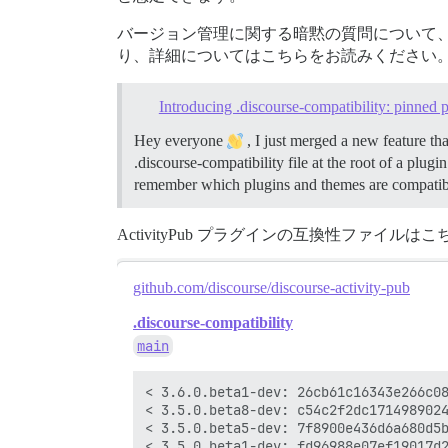
バージョン管理に関する暗黙の質問について、より
り、詳細についてはこちらをお読みください
Introducing .discourse-compatibility: pinned 
Hey everyone
, I just merged a new feature th
.discourse-compatibility file at the root of a plu
remember which plugins and themes are compatible
ActivityPub プラグインの互換性ファイル
github.com/discourse/discourse-activity-pub
.discourse-compatibility
main
< 3.6.0.beta1-dev: 26cb61c16343e266c08
< 3.5.0.beta8-dev: c54c2f2dc1714989024
< 3.5.0.beta5-dev: 7f8900e436d6a680d5b
< 3.5.0.beta1-dev: fd96988e07ef19017d2