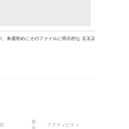
が、来週初めにそのファイルに明示的な
3.3.2
表
信
アクティビティ
示