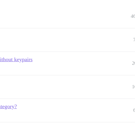
4
ithout keypairs
2
1
ategory?