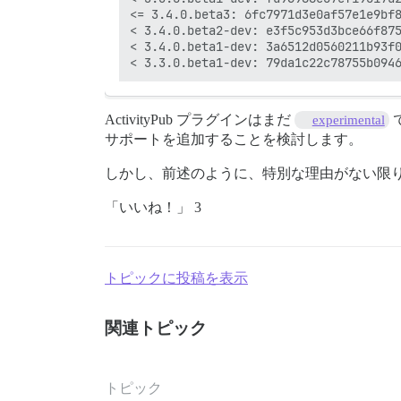
<= 3.4.0.beta3: 6fc7971d3e0af57e1e9bf8
< 3.4.0.beta2-dev: e3f5c953d3bce66f875
< 3.4.0.beta1-dev: 3a6512d0560211b93f0
ActivityPub プラグインはまだ
experimental
サポートを追加することを検討します。
しかし、前述のように、特別な理由がない限
「いいね！」 3
トピックに投稿を表示
関連トピック
トピック