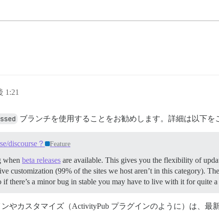
 1:21
ssed
ブランチを使用することをお勧めします。詳細は以下を
rse/discourse？
Feature
ng when
beta releases
are available. This gives you the flexibility of upd
e customization (99% of the sites we host aren’t in this category). Th
o if there’s a minor bug in stable you may have to live with it for quit
カスタマイズ（ActivityPub プラグインのように）は、最新バ