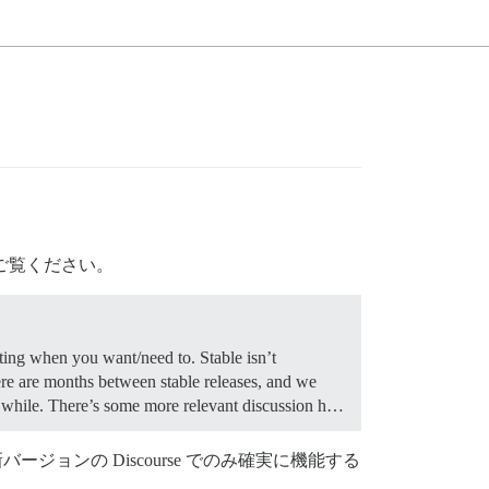
ご覧ください。
ating when you want/need to. Stable isn’t
ere are months between stable releases, and we
e a while. There’s some more relevant discussion h…
ージョンの Discourse でのみ確実に機能する