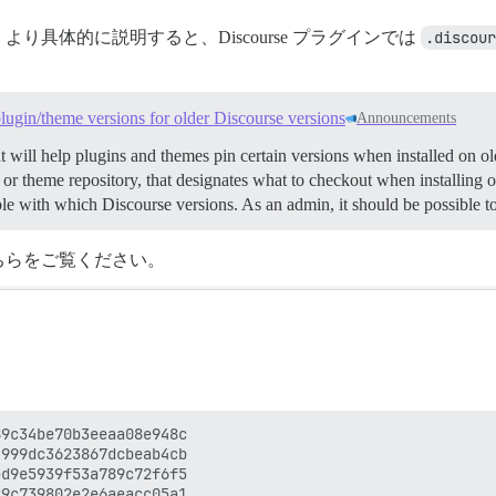
具体的に説明すると、Discourse プラグインでは
.discour
。
plugin/theme versions for older Discourse versions
Announcements
at will help plugins and themes pin certain versions when installed on 
gin or theme repository, that designates what to checkout when installing
 with which Discourse versions. As an admin, it should be possible t
はこちらをご覧ください。
9c34be70b3eeaa08e948c

999dc3623867dcbeab4cb

d9e5939f53a789c72f6f5

9c739802e2e6aeacc05a1
