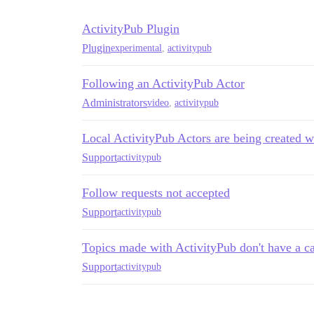
ActivityPub Plugin
Plugin
experimental
,
activitypub
Following an ActivityPub Actor
Administrators
video
,
activitypub
Local ActivityPub Actors are being created w
Support
activitypub
Follow requests not accepted
Support
activitypub
Topics made with ActivityPub don't have a c
Support
activitypub