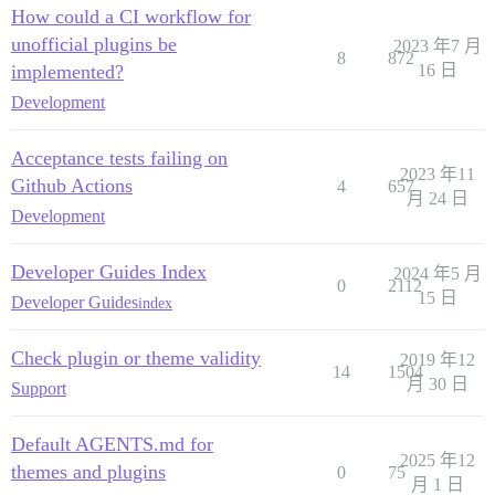
How could a CI workflow for
unofficial plugins be
2023 年7 月
8
872
implemented?
16 日
Development
Acceptance tests failing on
2023 年11
Github Actions
4
657
月 24 日
Development
Developer Guides Index
2024 年5 月
0
2112
15 日
Developer Guides
index
Check plugin or theme validity
2019 年12
14
1504
月 30 日
Support
Default AGENTS.md for
2025 年12
themes and plugins
0
75
月 1 日