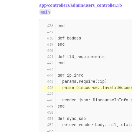
app/controllers/admin/users_controller.rb
main
end
def badges
end
def tl3_requirements
end
def ip_info
  params.require(:ip)
  raise Discourse::InvalidAcces
  render json: DiscourseIpInfo.
end
def sync_sso
  return render body: nil, stat