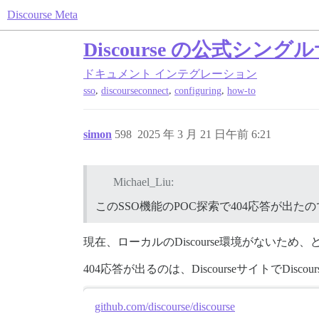
Discourse Meta
Discourse の公式シングルサ
ドキュメント
インテグレーション
,
,
,
sso
discourseconnect
configuring
how-to
simon
598
2025 年 3 月 21 日午前 6:21
Michael_Liu:
このSSO機能のPOC探索で404応答が出
現在、ローカルのDiscourse環境がないた
404応答が出るのは、DiscourseサイトでDisc
github.com/discourse/discourse