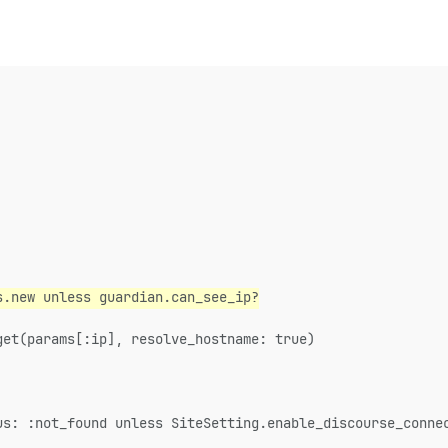
s.new unless guardian.can_see_ip?
get(params[:ip], resolve_hostname: true)
us: :not_found unless SiteSetting.enable_discourse_conne