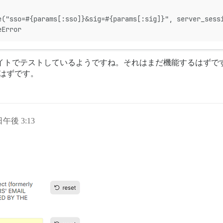
e("sso=#{params[:sso]}&sig=#{params[:sig]}", server_sess
eError
ourseサイトでテストしているようですね。それはまだ機能する
るはずです。
 日午後 3:13
。