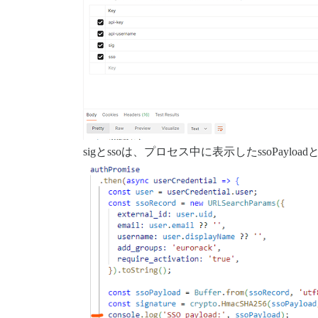
sigとssoは、プロセス中に表示したssoPayload