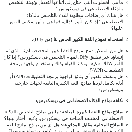
ما هي الخطوات التي أحتاج إلى اتباعها لتفعيل وتهيئة التلخيص
بالذكاء الاصطناعي في ديسكورس؟
هل هناك أي إضافات مطلوبة للبدء بالتلخيص بالذكاء
الاصطناعي؟ إذا كان الأمر كذلك، فما هي، وأين يمكنني العثور
عليها؟
استخدام نموذج اللغة الكبير الخاص بنا (من Dify):
هل من الممكن دمج نموذج اللغة الكبير المخصص لدينا، الذي تم
إنشاؤه عبر تطبيق Dify، لمهام التلخيص في ديسكورس؟ إذا كان
الأمر كذلك، فكيف يمكننا القيام بذلك باستخدام واجهة برمجة
التطبيقات (API)؟
هل يمكنكم تقديم أي وثائق لواجهة برمجة التطبيقات (API) أو
أدلة تكامل لربط نماذج اللغة الكبيرة التابعة لجهات خارجية
بديسكورس؟
تكلفة نماذج الذكاء الاصطناعي في ديسكورس:
نماذج نماذج اللغة الكبيرة المتاحة:
ما هي نماذج التلخيص بالذكاء
الاصطناعي المختلفة المتاحة في ديسكورس، وكيف أختار بينها؟
النماذج المجانية مقابل المدفوعة:
هل أي من نماذج نماذج اللغة
الكبيرة مجانية الاستخدام، أم أن هناك تكلفة مرتبطة بجميعها؟