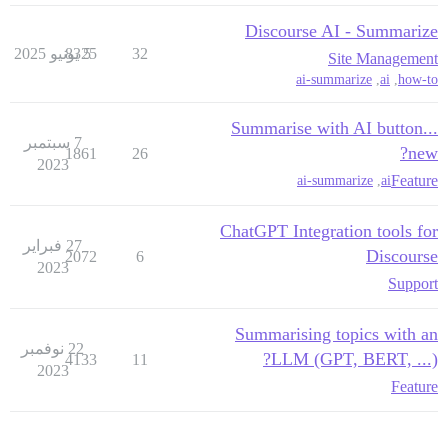
Discourse AI - Summarize
32
5 يونيو 2025
8325
Site Management
ai-summarize
,
ai
,
how-to
Summarise with AI button...
7 سبتمبر
new?
1861
26
2023
Feature
ai-summarize
,
ai
ChatGPT Integration tools for
27 فبراير
Discourse
2072
6
2023
Support
Summarising topics with an
22 نوفمبر
LLM (GPT, BERT, ...)?
4133
11
2023
Feature