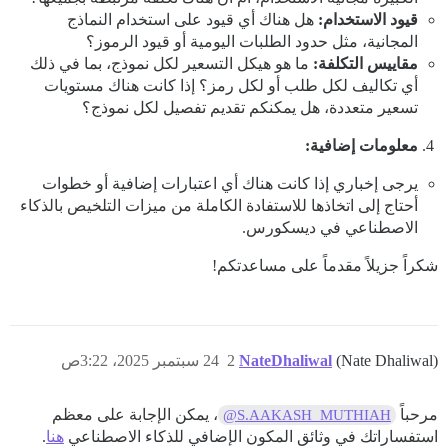
قيود الاستخدام:
هل هناك أي قيود على استخدام النماذج
المجانية، مثل حدود الطلبات اليومية أو قيود الرموز؟
مقاييس التكلفة:
ما هو هيكل التسعير لكل نموذج، بما في ذلك
أي تكاليف لكل طلب أو لكل رمز؟ إذا كانت هناك مستويات
تسعير متعددة، هل يمكنكم تقديم تفصيل لكل نموذج؟
معلومات إضافية:
يرجى إخباري إذا كانت هناك أي اعتبارات إضافية أو خطوات
أحتاج إلى اتخاذها للاستفادة الكاملة من ميزات التلخيص بالذكاء
الاصطناعي في ديسكورس.
شكراً جزيلاً مقدماً على مساعدتكم!
(Nate Dhaliwal)
NateDhaliwal
2
24 سبتمبر 2025، 3:22ص
مرحباً
، يمكن الإجابة على معظم
@S.AAKASH_MUTHIAH
استفساراتك في وثائق المكون الإضافي للذكاء الاصطناعي
هنا
.