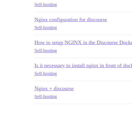
Self-hosting
Nginx configuration for discourse
Self-hosting
How to setup NGINX in the Discourse Docke
Self-hosting
Is it necessary to install nginx in front of doc
Self-hosting
Nginx + discourse
Self-hosting