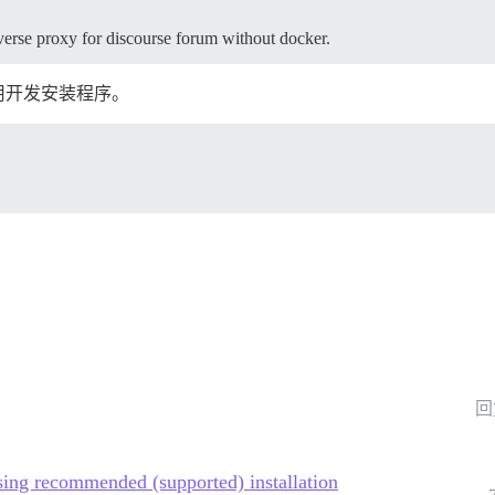
everse proxy for discourse forum without docker.
用开发安装程序。
回
sing recommended (supported) installation