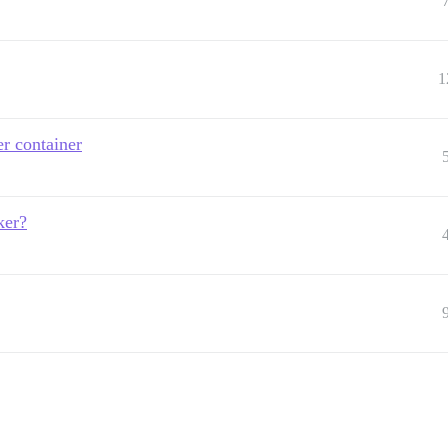
1
r container
ker?