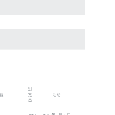
浏
复
览
活动
量