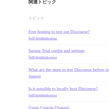
関連トピック
トピック
Free hosting to test out Discourse?
Self-hosting
hosting
Saving Trial config and settings
Self-hosting
hosting
What are the steps to test Discourse before 
Support
Is it possible to locally host Discourse?
Self-hosting
hosting
Using Custom Domain