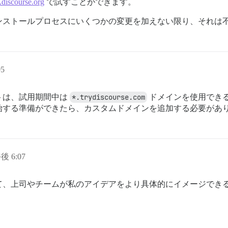
y.discourse.org
で試すことができます。
ンストールプロセスにいくつかの変更を加えない限り、それは
05
トは、試用期間中は
*.trydiscourse.com
ドメインを使用でき
始する準備ができたら、カスタムドメインを追加する必要があ
後 6:07
て、上司やチームが私のアイデアをより具体的にイメージでき