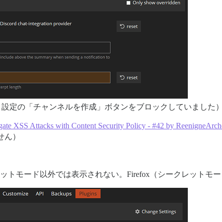
ト統合」設定の「チャンネルを作成」ボタンをブロックしていました
gate XSS Attacks with Content Security Policy - #42 by ReenigneArch
せん）
レットモード以外では表示されない。Firefox（シークレット