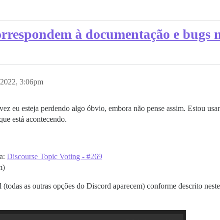
orrespondem à documentação e bugs n
 2022, 3:06pm
ez eu esteja perdendo algo óbvio, embora não pense assim. Estou usan
 que está acontecendo.
ia:
Discourse Topic Voting - #269
m)
todas as outras opções do Discord aparecem) conforme descrito neste