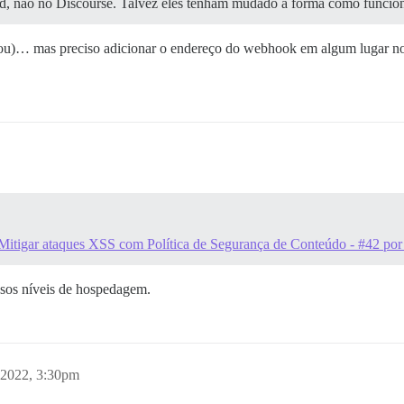
rd, não no Discourse. Talvez eles tenham mudado a forma como funcio
u)… mas preciso adicionar o endereço do webhook em algum lugar no D
Mitigar ataques XSS com Política de Segurança de Conteúdo - #42 po
ssos níveis de hospedagem.
 2022, 3:30pm