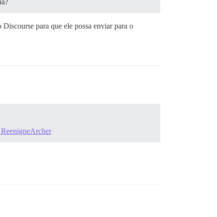
na?
iscourse para que ele possa enviar para o
r ReenigneArcher