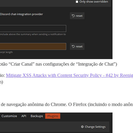
ão “Criar Canal” nas configurações de “Integração de Chat”)
io:
Mitigate XSS Attacks with Content Security Policy - #42 by Reeni
m)
de navegação anônima do Chrome. O Firefox (incluindo o modo anôni