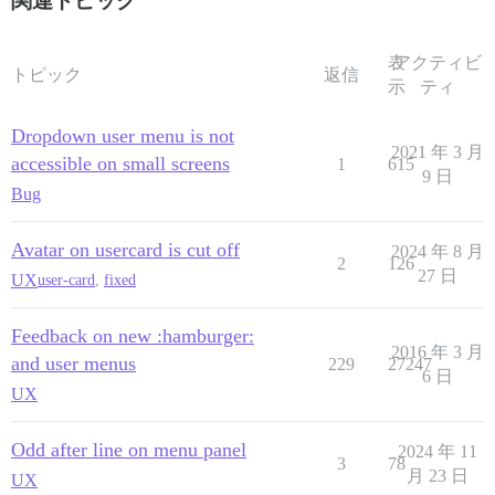
関連トピック
表
アクティビ
トピック
返信
示
ティ
Dropdown user menu is not
2021 年 3 月
accessible on small screens
1
615
9 日
Bug
Avatar on usercard is cut off
2024 年 8 月
2
126
27 日
UX
user-card
,
fixed
Feedback on new :hamburger:
2016 年 3 月
and user menus
229
27247
6 日
UX
Odd after line on menu panel
2024 年 11
3
78
月 23 日
UX