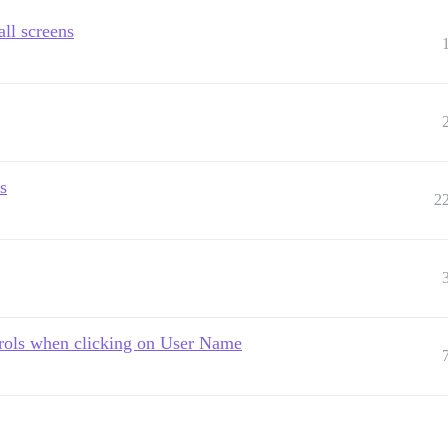
ll screens
s
2
rols when clicking on User Name