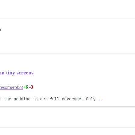
m
n tiny screens
+6
-3
esomerobot
g the padding to get full coverage. Only 
…