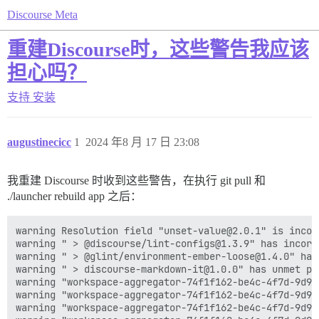
Discourse Meta
重建Discourse时，这些警告我应该
担心吗？
支持
安装
augustinecicc
1
2024 年8 月 17 日 23:08
我重建 Discourse 时收到这些警告，在执行 git pull 和
./launcher rebuild app 之后：
warning Resolution field "unset-value@2.0.1" is incom
warning " > @discourse/lint-configs@1.3.9" has incorr
warning " > @glint/environment-ember-loose@1.4.0" has
warning " > discourse-markdown-it@1.0.0" has unmet pe
warning "workspace-aggregator-74f1f162-be4c-4f7d-9d96
warning "workspace-aggregator-74f1f162-be4c-4f7d-9d96
warning "workspace-aggregator-74f1f162-be4c-4f7d-9d96