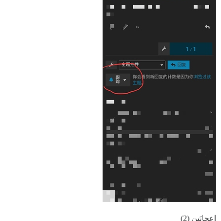
إعجابَين (2)