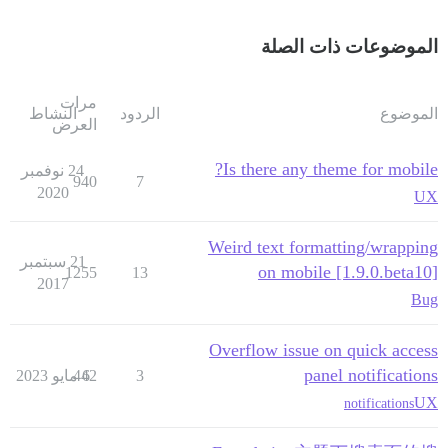
الموضوعات ذات الصلة
مرات
الموضوع
الردود
النشاط
العرض
Is there any theme for mobile?
24 نوفمبر
940
7
2020
UX
Weird text formatting/wrapping
21 سبتمبر
on mobile [1.9.0.beta10]
1255
13
2017
Bug
Overflow issue on quick access
panel notifications
3
6 مايو 2023
442
UX
notifications