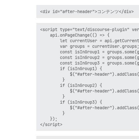
<script type="text/discourse-plugin" ver
    api.onPageChange(() => {

        let currentUser = api.getCurrent
        var groups = currentUser.groups;
        const isInGroup1 = groups.some(g
        const isInGroup2 = groups.some(g
        const isInGroup3 = groups.some(g
        if (isInGroup1) { 

            $("#after-header").addClass(
         }

        if (isInGroup2) { 

            $("#after-header").addClass(
         }

        if (isInGroup3) { 

            $("#after-header").addClass(
         }         

    });
