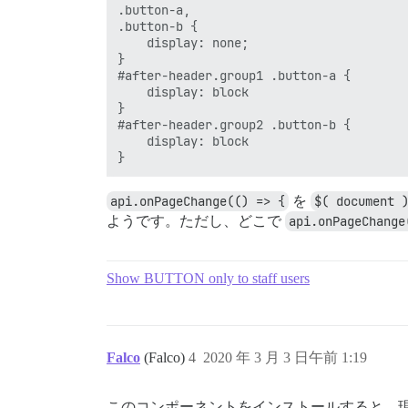
.button-a,

.button-b {

    display: none;

}

#after-header.group1 .button-a {

    display: block

}

#after-header.group2 .button-b {

    display: block

api.onPageChange(() => {
を
$( document 
ようです。ただし、どこで
api.onPageChange
Show BUTTON only to staff users
Falco
(Falco)
4
2020 年 3 月 3 日午前 1:19
このコンポーネントをインストールすると、現