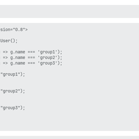
sion="0.8">

User();



 => g.name === 'group1');

 => g.name === 'group2');

 => g.name === 'group3');

"group1");

"group2");

"group3");
