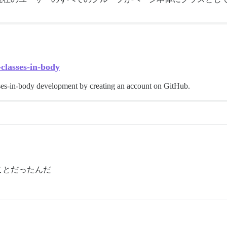
classes-in-body
sses-in-body development by creating an account on GitHub.
ことだったんだ