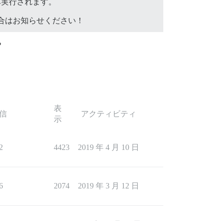
み実行されます。
合はお知らせください！
？
表
信
アクティビティ
示
2
4423
2019 年 4 月 10 日
6
2074
2019 年 3 月 12 日