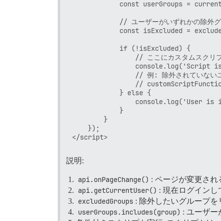
            const userGroups = current
            // ユーザーがいずれかの除
            const isExcluded = exclude
            if (!isExcluded) {

                // ここにカスタムスク
                console.log('Script is
                // 例: 除外され
                // customScriptFunctio
            } else {

                console.log('User is i
            }

        }

    });

説明:
api.onPageChange()
: ページが変更さ
api.getCurrentUser()
: 現在ログイン
excludedGroups
: 除外したいグループ
userGroups.includes(group)
: ユーザ