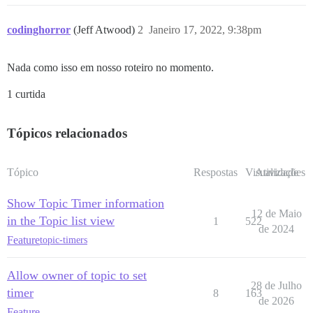
codinghorror
(Jeff Atwood)
2
Janeiro 17, 2022, 9:38pm
Nada como isso em nosso roteiro no momento.
1 curtida
Tópicos relacionados
Tópico
Respostas
Visualizações
Atividade
Show Topic Timer information
12 de Maio
in the Topic list view
1
522
de 2024
Feature
topic-timers
Allow owner of topic to set
28 de Julho
timer
8
163
de 2026
Feature