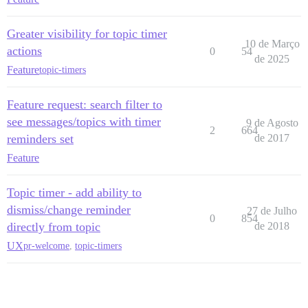
Greater visibility for topic timer
10 de Março
actions
0
54
de 2025
Feature
topic-timers
Feature request: search filter to
see messages/topics with timer
9 de Agosto
2
664
reminders set
de 2017
Feature
Topic timer - add ability to
dismiss/change reminder
27 de Julho
0
854
directly from topic
de 2018
UX
pr-welcome
,
topic-timers