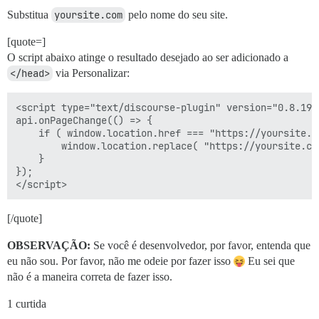
Substitua
yoursite.com
pelo nome do seu site.
[quote=]
O script abaixo atinge o resultado desejado ao ser adicionado a
</head>
via Personalizar:
<script type="text/discourse-plugin" version="0.8.19">
api.onPageChange(() => {

	if ( window.location.href === "https://yoursite.com/latest" ) {

		window.location.replace( "https://yoursite.com/latest?order=created" );

	}

});

[/quote]
OBSERVAÇÃO:
Se você é desenvolvedor, por favor, entenda que
eu não sou. Por favor, não me odeie por fazer isso
Eu sei que
não é a maneira correta de fazer isso.
1 curtida