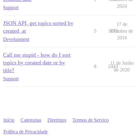
2024
Support
JSON API, get topics sorted by
17 de
created_at
5
3075
Outubro de
2016
Development
Call me stupid - how do I sort
topics by created date or by
11 de Junho
8
2443
title?
de 2020
Support
Início
Categorias
Diretrizes
Termos de Serviço
Política de Privacidade