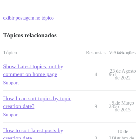
exibir postagem no tópico
Tópicos relacionados
Tópico
Respostas
Visualizações
Atividade
Show Latest topics, not by
23 de Agosto
comment on home page
4
961
de 2022
Support
How I can sort topics by topic
5 de Março
creation date?
9
2856
de 2015
Support
How to sort latest posts by
10 de
creation date
3
314
Outubro de