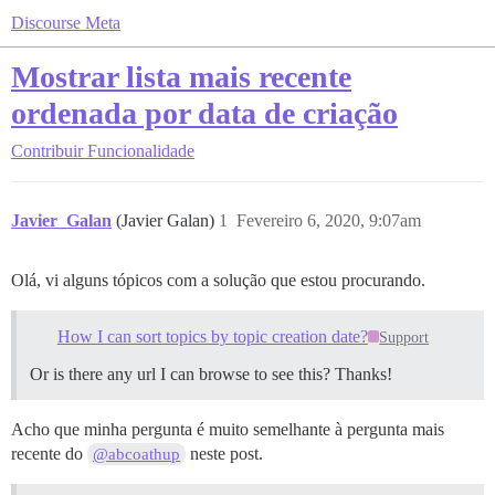
Discourse Meta
Mostrar lista mais recente
ordenada por data de criação
Contribuir
Funcionalidade
Javier_Galan
(Javier Galan)
1
Fevereiro 6, 2020, 9:07am
Olá, vi alguns tópicos com a solução que estou procurando.
How I can sort topics by topic creation date?
Support
Or is there any url I can browse to see this? Thanks!
Acho que minha pergunta é muito semelhante à pergunta mais
recente do
neste post.
@abcoathup