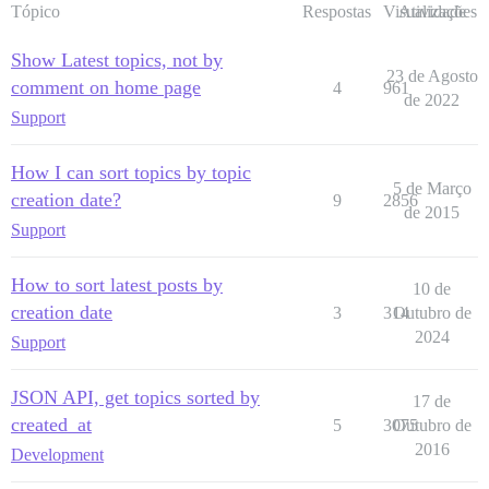
Tópico
Respostas
Visualizações
Atividade
Show Latest topics, not by
23 de Agosto
comment on home page
4
961
de 2022
Support
How I can sort topics by topic
5 de Março
creation date?
9
2856
de 2015
Support
How to sort latest posts by
10 de
creation date
3
314
Outubro de
2024
Support
JSON API, get topics sorted by
17 de
created_at
5
3075
Outubro de
2016
Development