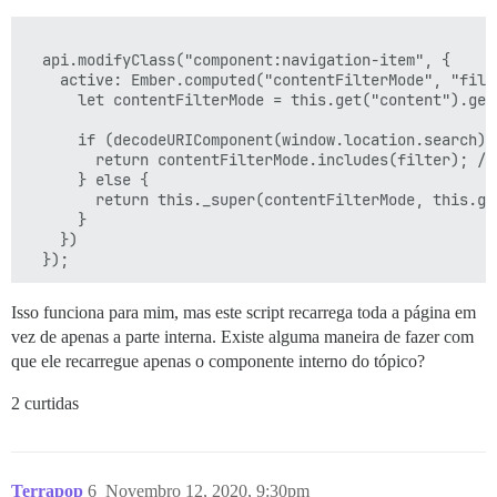
  api.modifyClass("component:navigation-item", {

    active: Ember.computed("contentFilterMode", "filt
      let contentFilterMode = this.get("content").get(
      if (decodeURIComponent(window.location.search) 
        return contentFilterMode.includes(filter); //
      } else {

        return this._super(contentFilterMode, this.get
      }

    })

Isso funciona para mim, mas este script recarrega toda a página em
vez de apenas a parte interna. Existe alguma maneira de fazer com
que ele recarregue apenas o componente interno do tópico?
2 curtidas
Terrapop
6
Novembro 12, 2020, 9:30pm