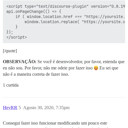
<script type="text/discourse-plugin" version="0.8.19">
api.onPageChange(() => {

	if ( window.location.href === "https://yoursite.com/latest" ) {

		window.location.replace( "https://yoursite.com/latest?order=created" );

	}

});

[/quote]
OBSERVAÇÃO:
Se você é desenvolvedor, por favor, entenda que
eu não sou. Por favor, não me odeie por fazer isso
Eu sei que
não é a maneira correta de fazer isso.
1 curtida
HeyRR
5
Agosto 30, 2020, 7:35pm
Consegui fazer isso funcionar modificando um pouco este