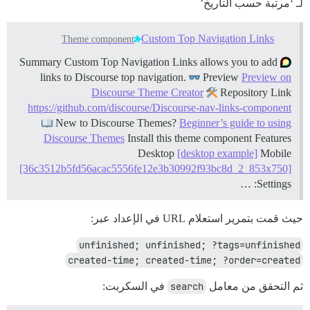
لـ ‘مرتبة حسب التاريخ’
Custom Top Navigation Links
Theme component
Summary Custom Top Navigation Links allows you to add
links to Discourse top navigation.
Preview
Preview on
Discourse Theme Creator
Repository Link
https://github.com/discourse/Discourse-nav-links-component
New to Discourse Themes?
Beginner’s guide to using
Discourse Themes
Install this theme component
Features
Desktop
[desktop example]
Mobile
[36c3512b5fd56acac5556fe12e3b30992f93bc8d_2_853x750]
Settings: …
حيث قمت بتمرير استعلام URL في الإعداد عبر:
unfinished; unfinished; ?tags=unfinished
created-time; created-time; ?order=created
ثم التحقق من معامل
search
في السكربت: