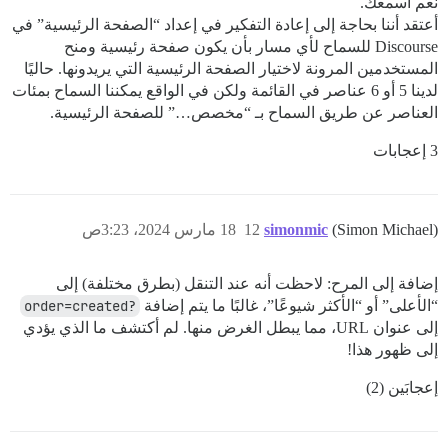
نعم أسمعك.
أعتقد أننا بحاجة إلى إعادة التفكير في إعداد “الصفحة الرئيسية” في
Discourse للسماح لأي مسار بأن يكون صفحة رئيسية ومنح
المستخدمين المرونة لاختيار الصفحة الرئيسية التي يريدونها. حاليًا
لدينا 5 أو 6 عناصر في القائمة ولكن في الواقع يمكننا السماح بمئات
العناصر عن طريق السماح بـ “مخصص…” للصفحة الرئيسية.
3 إعجابات
(Simon Michael)
simonmic
12
18 مارس 2024، 3:23ص
إضافة إلى المرح: لاحظت أنه عند التنقل (بطرق مختلفة) إلى
“الأعلى” أو “الأكثر شيوعًا”، غالبًا ما يتم إضافة
?order=created
إلى عنوان URL، مما يبطل الغرض منها. لم أكتشف ما الذي يؤدي
إلى ظهور هذا!
إعجابَين (2)