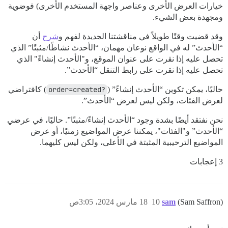
خيارات العرض الأخرى وعناصر واجهة المستخدم الأخرى) فوضوية
ومجهدة بعض الشيء.
وقد قضيت وقتًا طويلاً في مناقشتنا الجديدة لفهم و
شرح
أن
“الأحدث” له في الواقع نوعان مهمان، “الأحدث نشاطًا/مثبتًا” الذي
تحصل عليه إذا نقرت على عنوان الموقع، و"الأحدث إنشاءً" الذي
تحصل عليه إذا نقرت على رابط التنقل “الأحدث”.
حاليًا، يمكن تكوين “الأحدث إنشاءً” (
?order=created
) كافتراضي
لعرض الفئات، ولكن ليس لعرض “الأحدث”.
نحن نفتقد أيضًا بشدة وجود “الأحدث إنشاءً/مثبتًا”. حاليًا، في عرضي
“الأحدث” و"الفئات"، يمكننا عرض المواضيع زمنيًا، أو عرض
المواضيع الترحيبية المثبتة في الأعلى، ولكن ليس كليهما.
3 إعجابات
(Sam Saffron)
sam
10
18 مارس 2024، 3:05ص