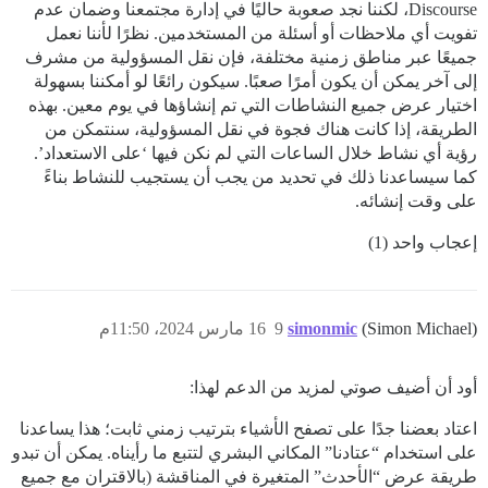
Discourse، لكننا نجد صعوبة حاليًا في إدارة مجتمعنا وضمان عدم
تفويت أي ملاحظات أو أسئلة من المستخدمين. نظرًا لأننا نعمل
جميعًا عبر مناطق زمنية مختلفة، فإن نقل المسؤولية من مشرف
إلى آخر يمكن أن يكون أمرًا صعبًا. سيكون رائعًا لو أمكننا بسهولة
اختيار عرض جميع النشاطات التي تم إنشاؤها في يوم معين. بهذه
الطريقة، إذا كانت هناك فجوة في نقل المسؤولية، سنتمكن من
رؤية أي نشاط خلال الساعات التي لم نكن فيها ‘على الاستعداد’.
كما سيساعدنا ذلك في تحديد من يجب أن يستجيب للنشاط بناءً
على وقت إنشائه.
إعجاب واحد (1)
(Simon Michael)
simonmic
9
16 مارس 2024، 11:50م
أود أن أضيف صوتي لمزيد من الدعم لهذا:
اعتاد بعضنا جدًا على تصفح الأشياء بترتيب زمني ثابت؛ هذا يساعدنا
على استخدام “عتادنا” المكاني البشري لتتبع ما رأيناه. يمكن أن تبدو
طريقة عرض “الأحدث” المتغيرة في المناقشة (بالاقتران مع جميع