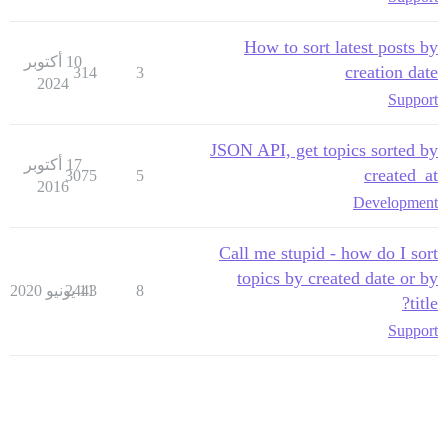
How to sort latest posts by
10 أكتوبر
creation date
314
3
2024
Support
JSON API, get topics sorted by
17 أكتوبر
created_at
3075
5
2016
Development
Call me stupid - how do I sort
topics by created date or by
8
11 يونيو 2020
2443
title?
Support