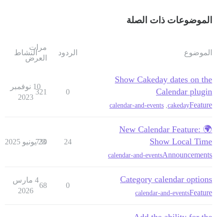
الموضوعات ذات الصلة
مرات
الموضوع
الردود
النشاط
العرض
Show Cakeday dates on the
10 نوفمبر
Calendar plugin
321
0
2023
Feature
calendar-and-events
,
cakeday
🌍 New Calendar Feature:
Show Local Time
24
23 يونيو 2025
730
Announcements
calendar-and-events
Category calendar options
4 مارس
68
0
2026
Feature
calendar-and-events