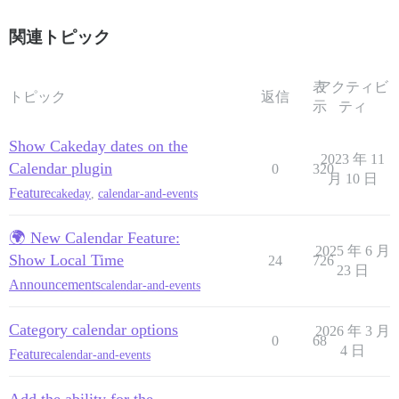
関連トピック
表
アクティビ
トピック
返信
示
ティ
Show Cakeday dates on the
2023 年 11
Calendar plugin
0
320
月 10 日
Feature
cakeday
,
calendar-and-events
🌍 New Calendar Feature:
2025 年 6 月
Show Local Time
24
726
23 日
Announcements
calendar-and-events
Category calendar options
2026 年 3 月
0
68
4 日
Feature
calendar-and-events