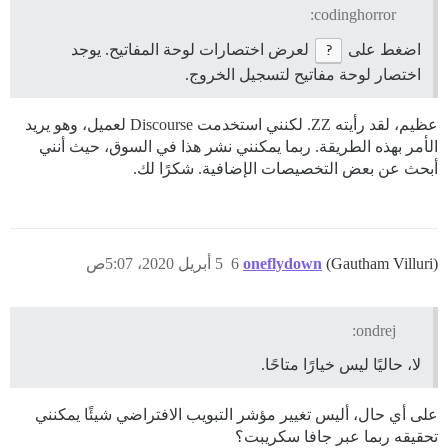
codinghorror:
اضغط على
?
لعرض اختصارات لوحة المفاتيح. يوجد
اختصار لوحة مفاتيح لتسجيل الخروج.
عظيم، لقد رأيته ZZ. لكنني استخدمت Discourse لعميل، وهو يريد
الأمر بهذه الطريقة. ربما يمكنني نشر هذا في السوق، حيث أنني
أبحث عن بعض التخصيصات الإضافية. شكرًا لك.
(Gautham Villuri)
oneflydown
6
5 أبريل 2020، 5:07ص
ondrej:
لا، حاليًا ليس خيارًا متاحًا.
على أي حال، أليس تغيير مؤشر التبويب الافتراضي شيئًا يمكنني
تحقيقه ربما عبر جافا سكريبت؟