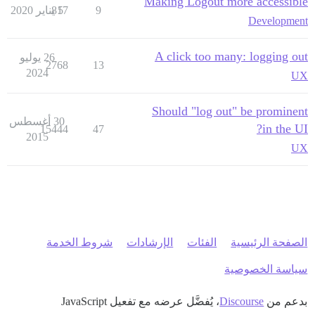
Making Logout more accessible
9
5 يناير 2020
817
Development
A click too many: logging out
26 يوليو
2768
13
2024
UX
Should "log out" be prominent
30 أغسطس
in the UI?
15444
47
2015
UX
الصفحة الرئيسية
الفئات
الإرشادات
شروط الخدمة
سياسة الخصوصية
بدعم من
Discourse
، يُفضَّل عرضه مع تفعيل JavaScript