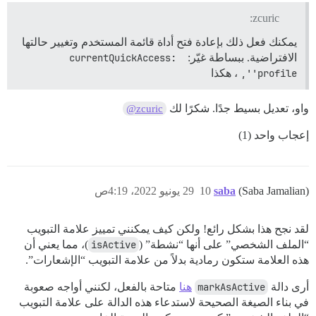
zcuric:
يمكنك فعل ذلك بإعادة فتح أداة قائمة المستخدم وتغيير حالتها
الافتراضية. ببساطة غيّر:
currentQuickAccess: 
'profile',
، هكذا
واو، تعديل بسيط جدًا. شكرًا لك
@zcuric
إعجاب واحد (1)
(Saba Jamalian)
saba
10
29 يونيو 2022، 4:19ص
لقد نجح هذا بشكل رائع! ولكن كيف يمكنني تمييز علامة التبويب
“الملف الشخصي” على أنها “نشطة” (
isActive
)، مما يعني أن
هذه العلامة ستكون رمادية بدلاً من علامة التبويب “الإشعارات”.
أرى دالة
markAsActive
هنا
متاحة بالفعل، لكنني أواجه صعوبة
في بناء الصيغة الصحيحة لاستدعاء هذه الدالة على علامة التبويب