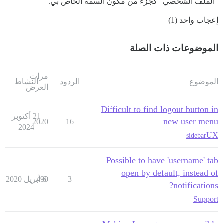
“الملف الشخصي” كجزء من مكون السمة الخاص بي.
إعجاب واحد (1)
الموضوعات ذات الصلة
مرات
الموضوع
الردود
النشاط
العرض
Difficult to find logout button in
21 أكتوبر
new user menu
2020
16
2024
UX
sidebar
Possible to have 'username' tab
open by default, instead of
3
6 أبريل 2020
490
notifications?
Support