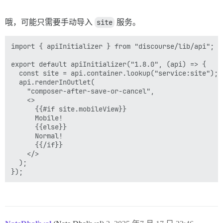
哦，可能只需要手动导入
site
服务。
import { apiInitializer } from "discourse/lib/api";

export default apiInitializer("1.8.0", (api) => {

  const site = api.container.lookup("service:site");

  api.renderInOutlet(

    "composer-after-save-or-cancel",

    <>

      {{#if site.mobileView}}

      Mobile!

      {{else}}

      Normal!

      {{/if}}

    </>

  );
