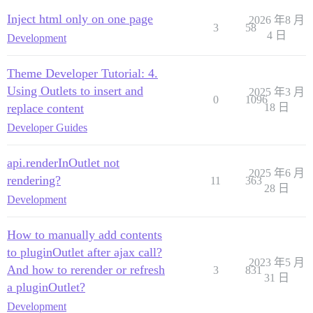
Inject html only on one page
2026 年8 月
3
58
4 日
Development
Theme Developer Tutorial: 4.
Using Outlets to insert and
2025 年3 月
0
1096
replace content
18 日
Developer Guides
api.renderInOutlet not
2025 年6 月
rendering?
11
363
28 日
Development
How to manually add contents
to pluginOutlet after ajax call?
2023 年5 月
And how to rerender or refresh
3
831
31 日
a pluginOutlet?
Development