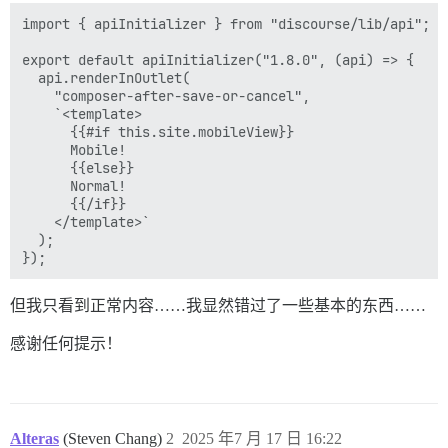
import { apiInitializer } from "discourse/lib/api";

export default apiInitializer("1.8.0", (api) => {

  api.renderInOutlet(

    "composer-after-save-or-cancel",

    `<template>

      {{#if this.site.mobileView}}

      Mobile!

      {{else}}

      Normal!

      {{/if}}

    </template>`

  );

但我只看到正常内容……我显然错过了一些基本的东西……
感谢任何提示！
Alteras
(Steven Chang)
2
2025 年7 月 17 日 16:22