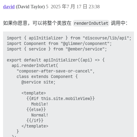
david
(David Taylor)
5
2025 年7 月 17 日 23:38
如果你愿意，可以将整个类放在
renderInOutlet
调用中：
import { apiInitializer } from "discourse/lib/api";

import Component from "@glimmer/component";

import { service } from "@ember/service";

export default apiInitializer((api) => {

  api.renderInOutlet(

    "composer-after-save-or-cancel",

    class extends Component {

      @service site;

      <template>

        {{#if this.site.mobileView}}

          Mobile!

        {{else}}

          Normal!

        {{/if}}

      </template>

    }
