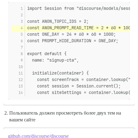
import Session from "discourse/models/session
const ANON_TOPIC_IDS = 2;
const ANON_PROMPT_READ_TIME = 2 * 60 * 1000;
const ONE_DAY = 24 * 60 * 60 * 1000;
const PROMPT_HIDE_DURATION = ONE_DAY;
export default {
  name: "signup-cta",
  initialize(container) {
    const screenTrack = container.lookup("scr
    const session = Session.current();
    const siteSettings = container.lookup("si
Пользователь должен просмотреть более двух тем на
вашем сайте
github.com/discourse/discourse