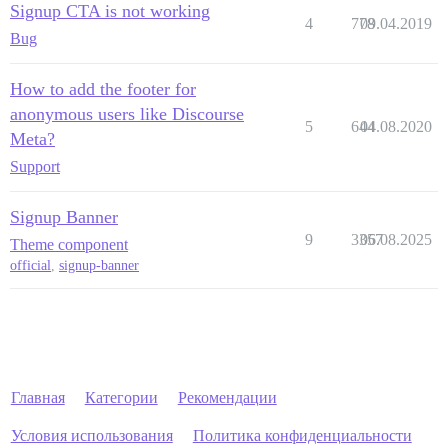
Signup CTA is not working
4
778
09.04.2019
Bug
How to add the footer for
anonymous users like Discourse
5
644
04.08.2020
Meta?
Support
Signup Banner
9
3357
06.08.2025
Theme component
official
,
signup-banner
Главная
Категории
Рекомендации
Условия использования
Политика конфиденциальности