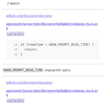
2 минут
github.com/discourse/discourse
app/assets/javascripts/discourse/initializers/signup-cta.js.es
6
ca57e18f4
if (readTime < ANON_PROMPT_READ_TIME) {
  return;
}
ANON_PROMPT_READ_TIME
определён здесь
github.com/discourse/discourse
app/assets/javascripts/discourse/initializers/signup-cta.js.es
6
ca57e18f4