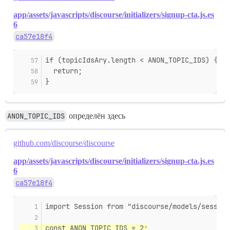
app/assets/javascripts/discourse/initializers/signup-cta.js.es
6
ca57e18f4
if (topicIdsAry.length < ANON_TOPIC_IDS) {
  return;
}
ANON_TOPIC_IDS
определён здесь
github.com/discourse/discourse
app/assets/javascripts/discourse/initializers/signup-cta.js.es
6
ca57e18f4
import Session from "discourse/models/session
const ANON_TOPIC_IDS = 2;