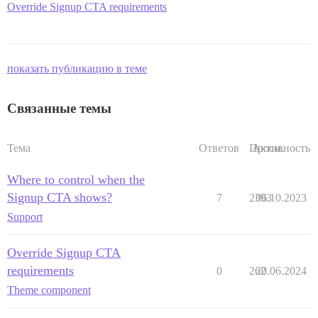
Override Signup CTA requirements
показать публикацию в теме
Связанные темы
Тема
Ответов
Просм.
Активность
Where to control when the
Signup CTA shows?
7
2393
06.10.2023
Support
Override Signup CTA
requirements
0
262
20.06.2024
Theme component