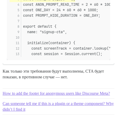
const ANON_PROMPT_READ_TIME = 2 * 60 * 1000;
const ONE_DAY = 24 * 60 * 60 * 1000;
const PROMPT_HIDE_DURATION = ONE_DAY;
export default {
  name: "signup-cta",
  initialize(container) {
    const screenTrack = container.lookup("scr
    const session = Session.current();
Как только эти требования будут выполнены, CTA будет
показан, в противном случае — нет.
How to add the footer for anonymous users like Discourse Meta?
Can someone tell me if this is a plugin or a theme component? Why
didn’t I find it