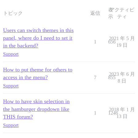
表
アクティビ
トピック
返信
示
ティ
Users can switch themes in this
panel, where do I need to set it
2021 年 5 月
1
656
in the backend?
19 日
Support
How to put theme for others to
2023 年 6 月
access in the menu?
7
855
8 日
Support
How to have skin selection in
the hamburger dropdown like
2018 年 1 月
1
1246
THIS forum?
13 日
Support