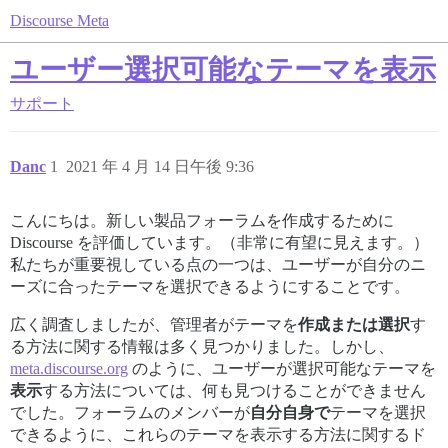
Discourse Meta
ユーザー選択可能なテーマを表示
サポート
Danc
1
2021 年 4 月 14 日午後 9:36
こんにちは。新しい製品フォーラムを作成するために
Discourse を評価しています。（非常に有望に見えます。）
私たちが重要視している点の一つは、ユーザーが自分のニ
ーズに合ったテーマを選択できるようにすることです。
広く調査しましたが、管理者がテーマを
作成または選択
す
る方法に関する情報は多く見つかりました。しかし、
meta.discourse.org
のように、ユーザーが選択可能なテーマを
表示
する方法については、何も見つけることができません
でした。フォーラムのメンバーが
自分自身で
テーマを選択
できるように、これらのテーマを表示する方法に関するド