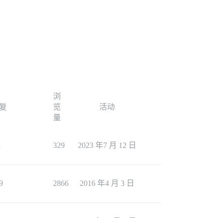
浏
复
览
活动
量
1
329
2023 年7 月 12 日
9
2866
2016 年4 月 3 日