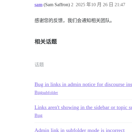
sam
(Sam Saffron)
2
2025 年10 月 26 日 21:47
感谢您的反馈，我们会通知相关团队。
相关话题
话题
Bug in links in admin notice for discourse ins
Bug
subfolder
Links aren't showing in the sidebar or topic 
Bug
Admin link in subfolder mode is incorrect