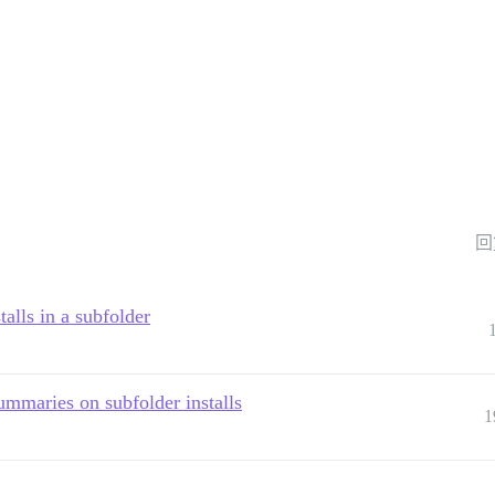
回
talls in a subfolder
summaries on subfolder installs
1