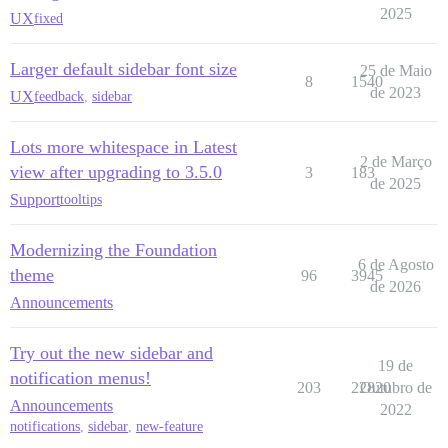
2025
UX
fixed
Larger default sidebar font size
25 de Maio
8
1540
de 2023
UX
feedback
,
sidebar
Lots more whitespace in Latest
2 de Março
view after upgrading to 3.5.0
3
183
de 2025
Support
tooltips
Modernizing the Foundation
6 de Agosto
theme
96
3945
de 2026
Announcements
Try out the new sidebar and
19 de
notification menus!
203
22820
Outubro de
Announcements
2022
notifications
,
sidebar
,
new-feature