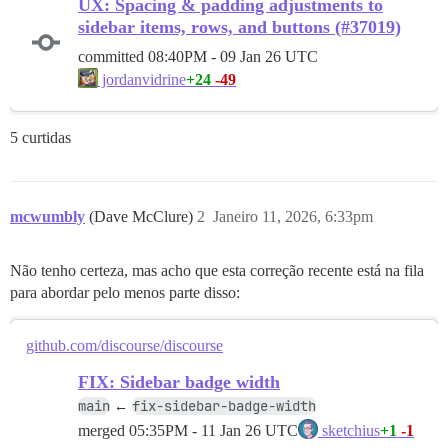
UX: Spacing & padding adjustments to
sidebar items, rows, and buttons (#37019)
committed
08:40PM - 09 Jan 26 UTC
+24
-49
jordanvidrine
5 curtidas
mcwumbly
(Dave McClure)
2
Janeiro 11, 2026, 6:33pm
Não tenho certeza, mas acho que esta correção recente está na fila
para abordar pelo menos parte disso:
github.com/discourse/discourse
FIX: Sidebar badge width
main
fix-sidebar-badge-width
←
merged
05:35PM - 11 Jan 26 UTC
+1
-1
sketchius