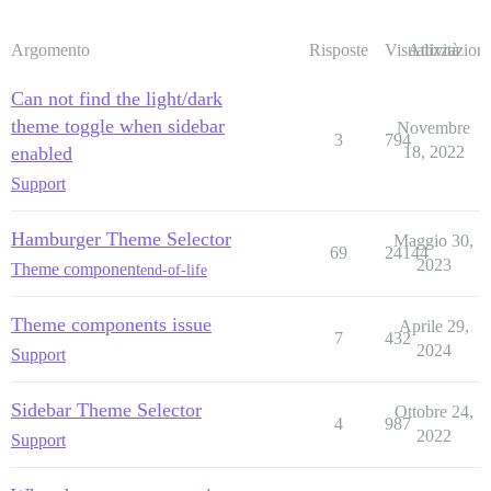
Argomento
Risposte
Visualizzazioni
Attività
Can not find the light/dark
theme toggle when sidebar
Novembre
3
794
enabled
18, 2022
Support
Hamburger Theme Selector
Maggio 30,
69
24144
2023
Theme component
end-of-life
Theme components issue
Aprile 29,
7
432
2024
Support
Sidebar Theme Selector
Ottobre 24,
4
987
2022
Support