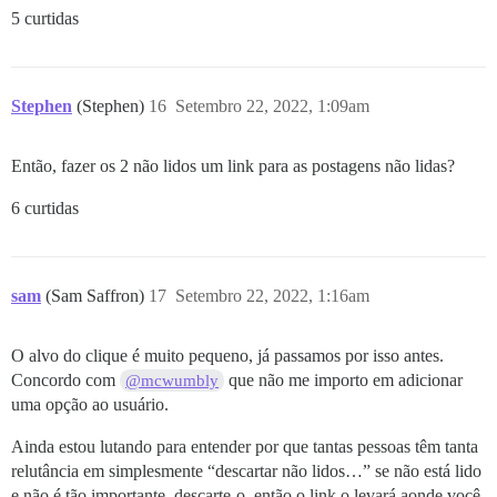
5 curtidas
Stephen
(Stephen)
16
Setembro 22, 2022, 1:09am
Então, fazer os 2 não lidos um link para as postagens não lidas?
6 curtidas
sam
(Sam Saffron)
17
Setembro 22, 2022, 1:16am
O alvo do clique é muito pequeno, já passamos por isso antes.
Concordo com
que não me importo em adicionar
@mcwumbly
uma opção ao usuário.
Ainda estou lutando para entender por que tantas pessoas têm tanta
relutância em simplesmente “descartar não lidos…” se não está lido
e não é tão importante, descarte-o, então o link o levará aonde você