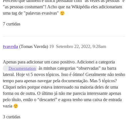
Percebo que também é difícil persuadir com "às vezes as pessoas" e
"as pessoas costumam"! Acho que na Wikipédia eles adicionariam
uma tag de "palavras evasivas"
7 curtidas
tvavrda
(Tomas Vavrda)
19
Setembro 22, 2022, 9:28am
Apenas para adicionar um caso positivo. Adicionei a categoria
às minhas categorias “observadas” na barra
Documentation
lateral. Hoje vi 5 novos tópicos. Isso é ótimo! Geralmente não tenho
tempo para apenas navegar pela documentação. Mas 5 tópicos?
Cliquei neles porque estava interessado na maioria deles de uma
forma ou de outra. O último já não me parecia interessante apenas
pelo título, então o “descartei” e agora tenho uma caixa de entrada
vazia
3 curtidas