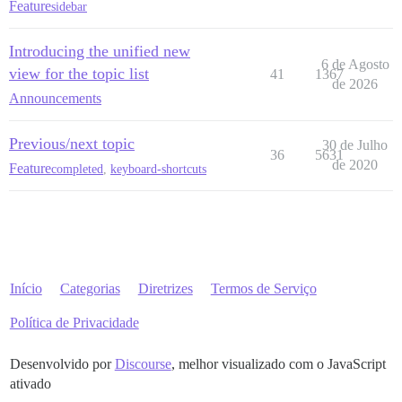
Feature
sidebar
Introducing the unified new
6 de Agosto
view for the topic list
41
1367
de 2026
Announcements
Previous/next topic
30 de Julho
36
5631
de 2020
Feature
completed
,
keyboard-shortcuts
Início
Categorias
Diretrizes
Termos de Serviço
Política de Privacidade
Desenvolvido por
Discourse
, melhor visualizado com o JavaScript
ativado