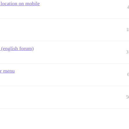
location on mobile
1
e (english forum)
3
er menu
5