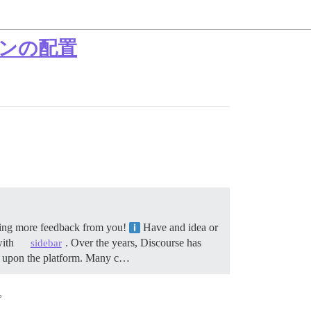
ンの配置
tting more feedback from you!
Have and idea or
with
. Over the years, Discourse has
sidebar
ly upon the platform. Many c…
。