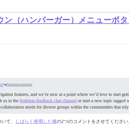
ウン（ハンバーガー）メニューボタ
s!
Announcements
ation features, and we’re now at a point where we’d love to start ge
h us in the
#sidebar-feedback chat channel
or start a new topic tagged 
 collaboration needs for diverse groups within the communities that re
ついて、
しばらく使用した後
の2つのコメントをさせてください