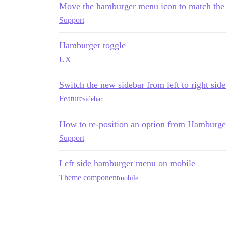
Move the hamburger menu icon to match the 
Support
Hamburger toggle
UX
Switch the new sidebar from left to right sid
Feature
sidebar
How to re-position an option from Hamburg
Support
Left side hamburger menu on mobile
Theme component
mobile