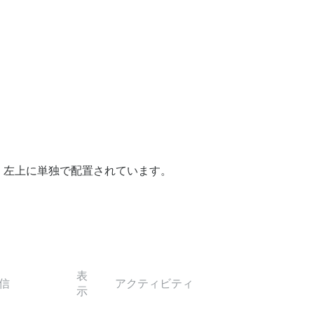
、左上に単独で配置されています。
表
信
アクティビティ
示