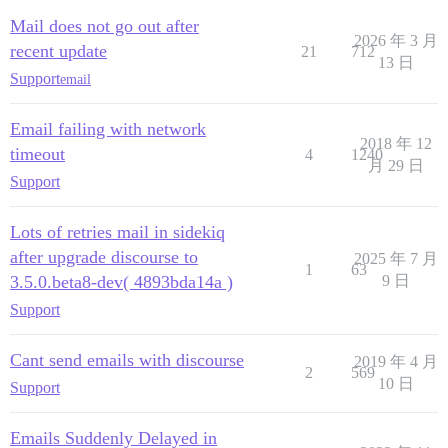
Mail does not go out after
2026 年 3 月
recent update
21
712
13 日
Support
email
Email failing with network
2018 年 12
timeout
4
1240
月 29 日
Support
Lots of retries mail in sidekiq
after upgrade discourse to
2025 年 7 月
1
63
3.5.0.beta8-dev( 4893bda14a )
9 日
Support
Cant send emails with discourse
2019 年 4 月
2
569
10 日
Support
Emails Suddenly Delayed in