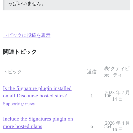
っぱいいません。
トピックに投稿を表示
関連トピック
表
アクティビ
トピック
返信
示
ティ
Is the Signature plugin installed
2023 年 7 月
on all Discourse hosted sites?
1
106
14 日
Support
signatures
Include the Signatures plugin on
2026 年 4 月
more hosted plans
6
564
16 日