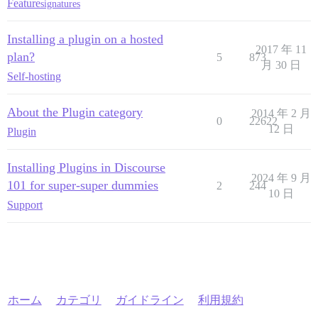
Feature
signatures
Installing a plugin on a hosted
2017 年 11
plan?
5
873
月 30 日
Self-hosting
About the Plugin category
2014 年 2 月
0
22622
12 日
Plugin
Installing Plugins in Discourse
2024 年 9 月
101 for super-super dummies
2
244
10 日
Support
ホーム
カテゴリ
ガイドライン
利用規約