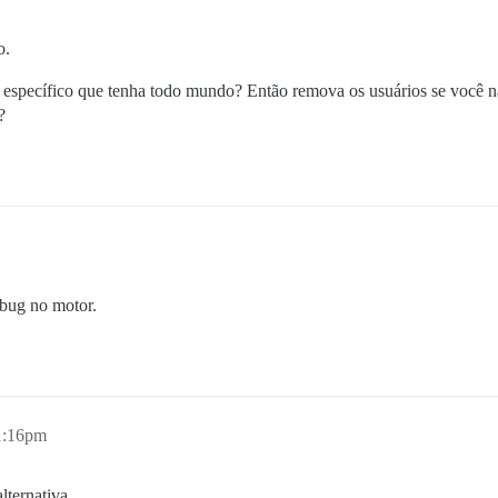
o.
po específico que tenha todo mundo? Então remova os usuários se você
?
 bug no motor.
1:16pm
lternativa.