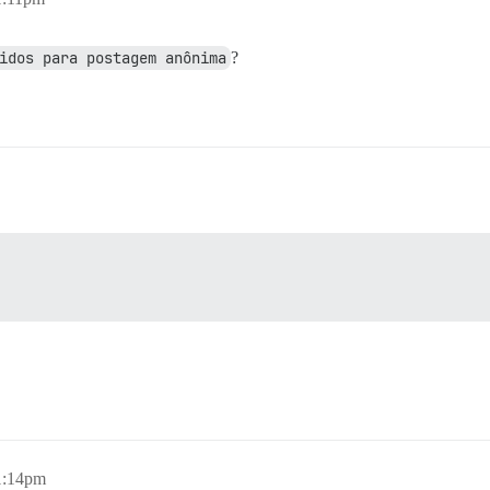
idos para postagem anônima
?
1:14pm