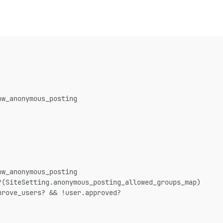
ow_anonymous_posting
ow_anonymous_posting
?(SiteSetting.anonymous_posting_allowed_groups_map)
prove_users? && !user.approved?