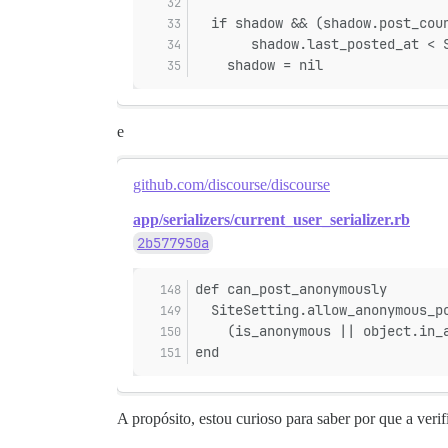
  if shadow && (shadow.post_cou
       shadow.last_posted_at < 
    shadow = nil
e
github.com/discourse/discourse
app/serializers/current_user_serializer.rb
2b577950a
def can_post_anonymously
  SiteSetting.allow_anonymous_p
    (is_anonymous || object.in_
end
A propósito, estou curioso para saber por que a veri