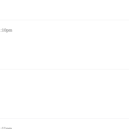
1:10pm
1:11pm