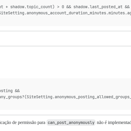
nt + shadow.topic_count) > 0 && shadow.last_posted_at &&
SiteSetting.anonymous_account_duration_minutes.minutes.a
osting &&
any_groups?(SiteSetting.anonymous_posting_allowed_groups
ficação de permissão para
can_post_anonymously
não é implementa