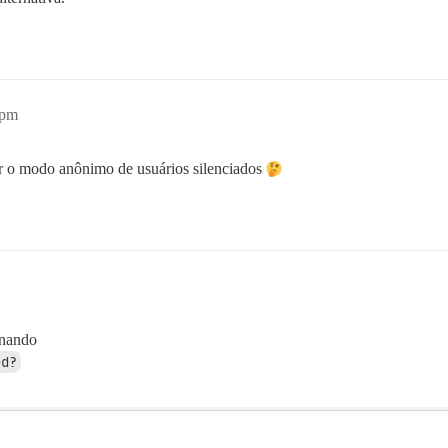
6pm
tar o modo anônimo de usuários silenciados
onando
ed?