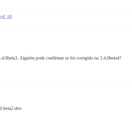
ed_till
4.0beta3. Alguém pode confirmar se foi corrigido na 3.4.0beta4?
0.beta2-dev.