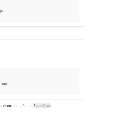
go
_map))
da dentro do módulo
Guardian
.