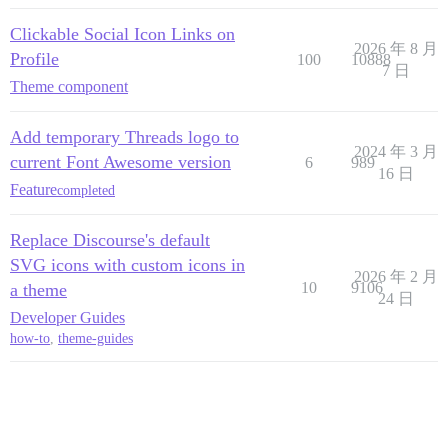
Clickable Social Icon Links on
2026 年 8 月
Profile
100
10888
7 日
Theme component
Add temporary Threads logo to
2024 年 3 月
current Font Awesome version
6
989
16 日
Feature
completed
Replace Discourse's default
SVG icons with custom icons in
2026 年 2 月
10
9106
a theme
24 日
Developer Guides
how-to
,
theme-guides