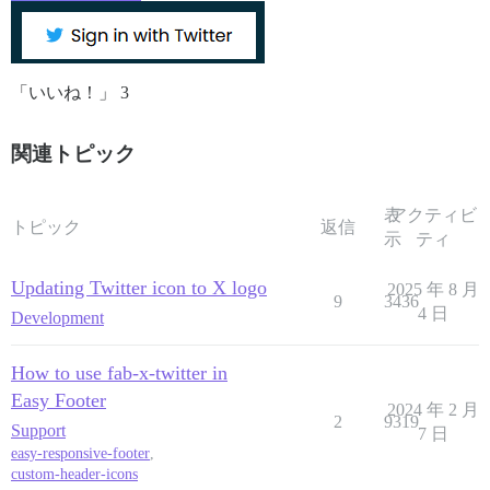
「いいね！」 3
関連トピック
表
アクティビ
トピック
返信
示
ティ
Updating Twitter icon to X logo
2025 年 8 月
9
3436
4 日
Development
How to use fab-x-twitter in
Easy Footer
2024 年 2 月
2
9319
Support
7 日
easy-responsive-footer
,
custom-header-icons